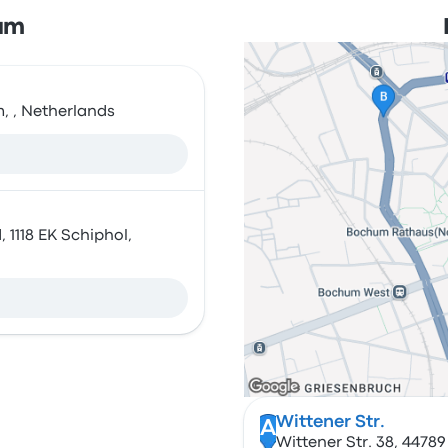
dam
m, , Netherlands
1118 EK Schiphol,
Wittener Str.
A
Wittener Str. 38, 447