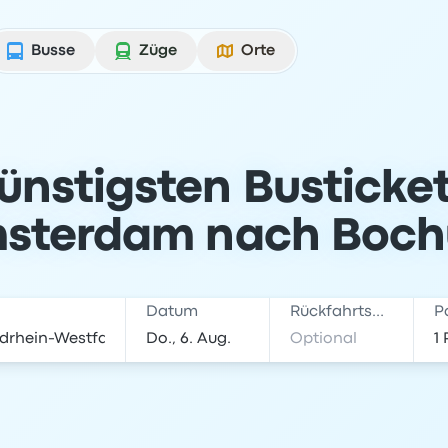
Busse
Züge
Orte
günstigsten Busticke
sterdam nach Boc
Datum
Rückfahrtsdatum
P