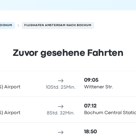
OCHUM
FLUGHAFEN AMSTERDAM NACH BOCHUM
Zuvor gesehene Fahrten
m am 5. August
sort
Reisedauer
Ankunftszeit
Ankunftsort
Preis und Buchun
09:05
) Airport
Wittener Str.
10Std. 25Min.
07:12
) Airport
Bochum Central Stati
8Std. 32Min.
18:50