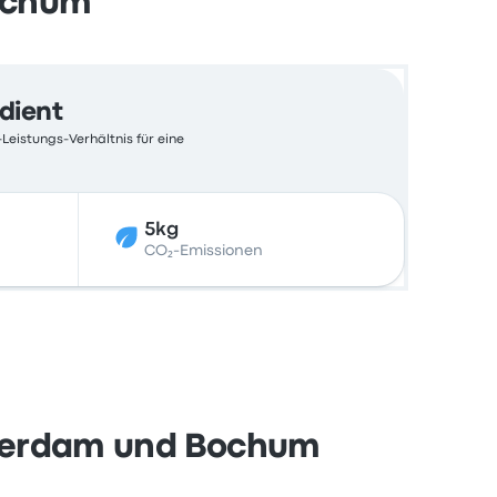
ochum
edient
Leistungs-Verhältnis für eine
5kg
CO₂-Emissionen
sterdam und Bochum