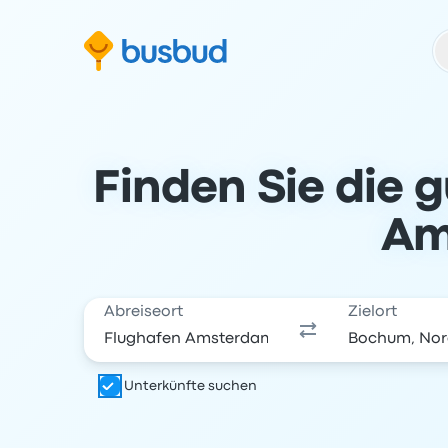
m Suchformular springen
Zur Fußzeile springen
Zum Inhalt springen
Finden Sie die 
Am
Abreiseort
Zielort
Unterkünfte suchen