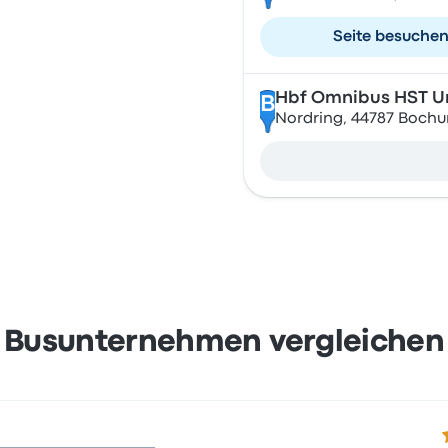
Seite besuche
Hbf Omnibus HST U
B
Nordring, 44787 Boch
Busunternehmen vergleichen
3