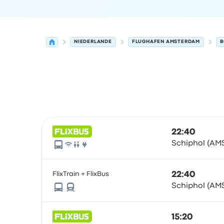
NIEDERLANDE
FLUGHAFEN AMSTERDAM
B
Nächste Abfahrten von Amsterdam nach Bochu
Betrieben von
Fahrzeugtyp
Abfahrtszeit
Abfahrt
22:40
Schiphol (AMS
FlixTrain + FlixBus
22:40
Schiphol (AMS
15:20