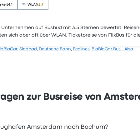
rkeit
4.1
WLAN
2.7
 Unternehmen auf Busbud mit 3.5 Sternen bewertet. Reisen
n sich aber oft über WLAN. Ticketpreise von FlixBus für die
laBlaCar
,
Sindbad
,
Deutsche Bahn
,
Ecolines
,
BlaBlaCar Bus - Alsa
Fragen zur Busreise von Ams
on Flughafen Amsterdam nach Bochum?