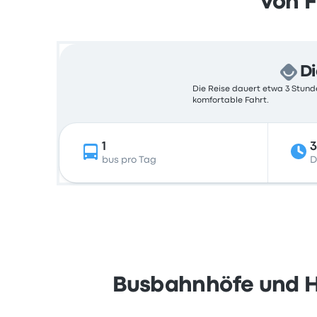
Von 
Di
Die Reise dauert etwa 3 Stunde
komfortable Fahrt.
1
3
bus pro Tag
D
Busbahnhöfe und H