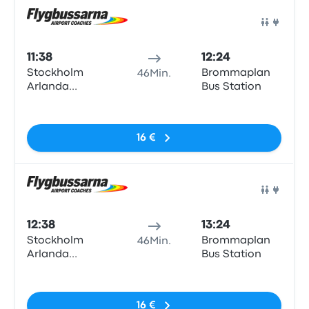
Arlanda
Bus
11:38
12:24
Stockholm
Brommaplan
46Min.
Arlanda
Bus Station
Airport
Keine Tags
Terminal 3/2,
Levanteslingan,
16 €
Stockholm
airport
Arlanda
Bus
12:38
13:24
Stockholm
Brommaplan
46Min.
Arlanda
Bus Station
Airport
Keine Tags
Terminal 3/2,
Levanteslingan,
16 €