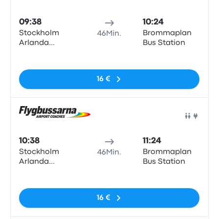
Bus
09:38
10:24
Stockholm
Brommaplan
46Min.
Arlanda
Bus Station
Airport
Keine Tags
Terminal 3/2,
Levanteslingan,
16 €
Stockholm
airport
Arlanda
Bus
10:38
11:24
Stockholm
Brommaplan
46Min.
Arlanda
Bus Station
Airport
Keine Tags
Terminal 3/2,
Levanteslingan,
16 €
Stockholm
airport