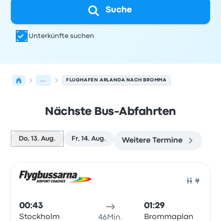
Suche
Unterkünfte suchen
...
FLUGHAFEN ARLANDA NACH BROMMA
Nächste Bus-Abfahrten
Do, 13. Aug.
Fr, 14. Aug.
Weitere Termine
Nächste Abfahrten von Arlanda nach Bromma am 13. A
Betrieben von
Fahrzeugtyp
Abfahrtszeit
Abfahrtsort
Rei
Bus
00:43
01:29
Stockholm
Brommaplan
46Min.