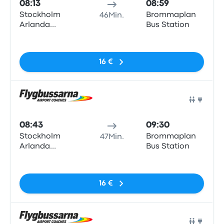
08:13
08:59
Stockholm
Brommaplan
46Min.
Arlanda
Bus Station
Airport
Keine Tags
Terminal 3/2,
Levanteslingan,
16 €
Stockholm
airport
Arlanda
Bus
08:43
09:30
Stockholm
Brommaplan
47Min.
Arlanda
Bus Station
Airport
Keine Tags
Terminal 3/2,
Levanteslingan,
16 €
Stockholm
airport
Arlanda