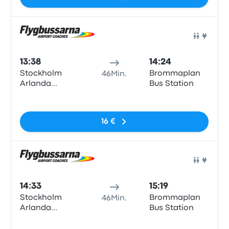
Stockholm
airport
Arlanda
Bus
13:38
14:24
Stockholm
Brommaplan
46Min.
Arlanda
Bus Station
Airport
Keine Tags
Terminal 3/2,
Levanteslingan,
16 €
Stockholm
airport
Arlanda
Bus
14:33
15:19
Stockholm
Brommaplan
46Min.
Arlanda
Bus Station
Airport
Keine Tags
Terminal 3/2,