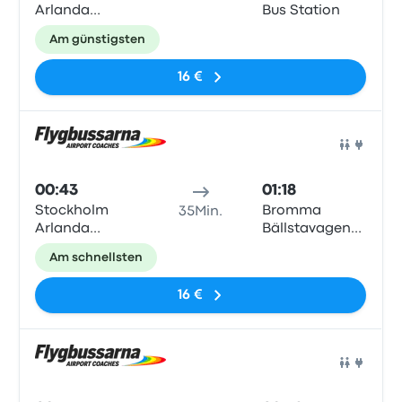
Arlanda
Bus Station
Airport
Am günstigsten
Terminal 3/2,
Levanteslingan,
16 €
Stockholm
airport
Arlanda
Bus
00:43
01:18
Stockholm
Bromma
35Min.
Arlanda
Bällstavagen
Airport
(Mariehallskyrkan)
Am schnellsten
Terminal 3/2,
Levanteslingan,
16 €
Stockholm
airport
Arlanda
Bus