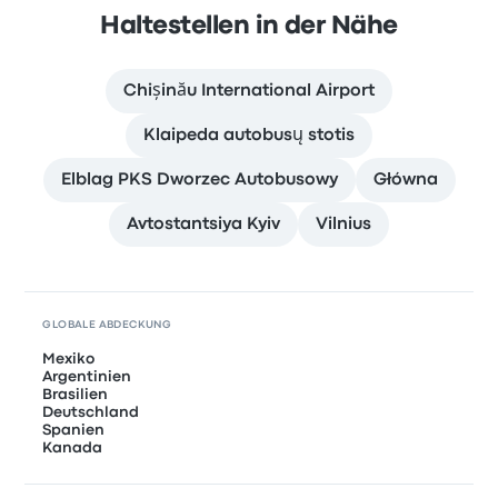
Haltestellen in der Nähe
Chișinău International Airport
Klaipeda autobusų stotis
Elblag PKS Dworzec Autobusowy
Główna
Avtostantsiya Kyiv
Vilnius
GLOBALE ABDECKUNG
Mexiko
Argentinien
Brasilien
Deutschland
Spanien
Kanada