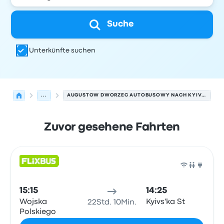
Suche
Unterkünfte suchen
...
AUGUSTOW DWORZEC AUTOBUSOWY NACH KYIVS'KA ST
Zuvor gesehene Fahrten
Nächste Abfahrten von Augustów nach Vinnytsia am 6.
Betrieben von
Fahrzeugtyp
Abfahrtszeit
Abfahrtsort
Rei
Bus
15:15
14:25
Wojska
Kyivs'ka St
22Std. 10Min.
Polskiego