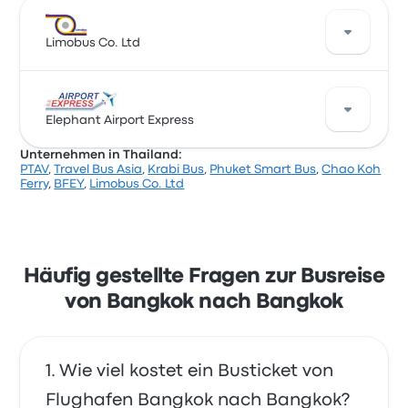
Limobus Co. Ltd
Eine gute Möglichkeit, diese Route zu bereisen, sind
Busse von Limobus Co. Ltd. Das Unternehmen bietet
Elephant Airport Express
88 tägliche Abfahrten an, wobei die Ticketpreise bei
Unternehmen in Thailand:
9 € beginnen und die kürzeste Fahrt etwa 45
PTAV
,
Travel Bus Asia
,
Krabi Bus
,
Phuket Smart Bus
,
Chao Koh
Minuten dauert. Limobus Co. Ltd bringt dich zu
Eine gute Möglichkeit, diese Route zu bereisen, sind
Ferry
,
BFEY
,
Limobus Co. Ltd
einem fairen Preis an dein Ziel.
Busse von Elephant Airport Express. Das
Unternehmen bietet 6 tägliche Abfahrten an, wobei
die Ticketpreise bei 5 € beginnen und die kürzeste
Fahrt etwa 25 Minuten dauert. Elephant Airport
Express bringt dich zu einem fairen Preis an dein
Häufig gestellte Fragen zur Busreise
Ziel.
von Bangkok nach Bangkok
Wie viel kostet ein Busticket von
Flughafen Bangkok nach Bangkok?