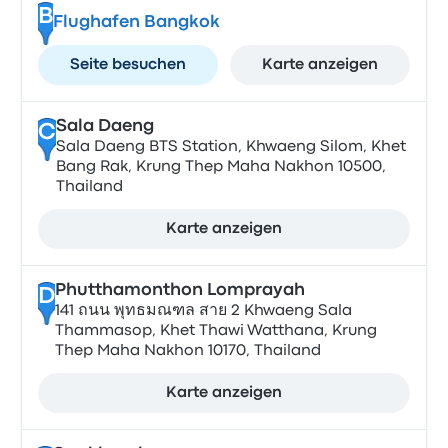
B
Flughafen Bangkok
Seite besuchen
Karte anzeigen
Sala Daeng
C
Sala Daeng BTS Station, Khwaeng Silom, Khet
Bang Rak, Krung Thep Maha Nakhon 10500,
Thailand
Karte anzeigen
Phutthamonthon Lomprayah
D
141 ถนน พุทธมณฑล สาย 2 Khwaeng Sala
Thammasop, Khet Thawi Watthana, Krung
Thep Maha Nakhon 10170, Thailand
Karte anzeigen