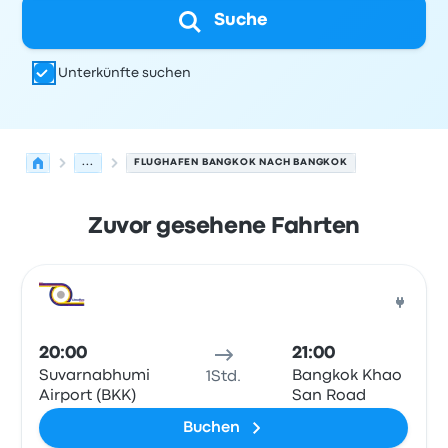
Suche
Unterkünfte suchen
...
FLUGHAFEN BANGKOK NACH BANGKOK
Zuvor gesehene Fahrten
Nächste Abfahrten von Bangkok nach Bangkok am 9. A
Betrieben von
Fahrzeugtyp
Abfahrtszeit
Abfahrtsort
Rei
Bus
20:00
21:00
Suvarnabhumi
Bangkok Khao
1Std.
Airport (BKK)
San Road
Buchen