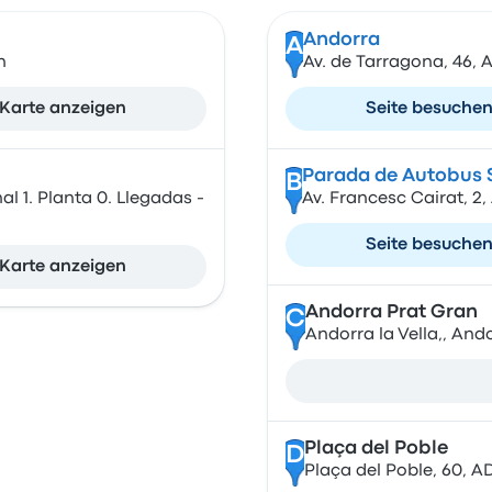
Andorra
A
n
Av. de Tarragona, 46, 
Karte anzeigen
Seite besuche
Parada de Autobus S
B
1. Planta 0. Llegadas -
Av. Francesc Cairat, 2
Seite besuche
Karte anzeigen
Andorra Prat Gran
C
Andorra la Vella,, And
Plaça del Poble
D
Plaça del Poble, 60, A