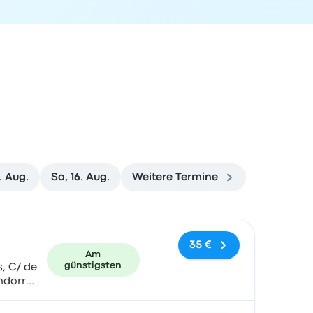
. Aug.
So, 16. Aug.
Weitere Termine
und Buchungslink
35 €
Am
günstigsten
, C/ de
ndorra