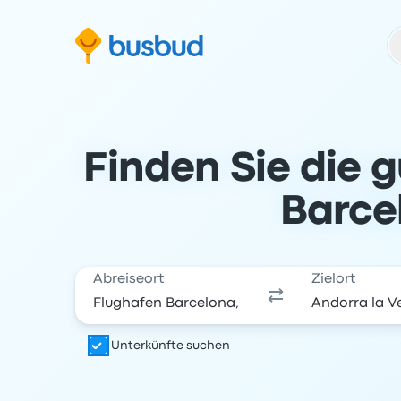
m Suchformular springen
Zur Fußzeile springen
Zum Inhalt springen
Finden Sie die 
Barce
Abreiseort
Zielort
Unterkünfte suchen