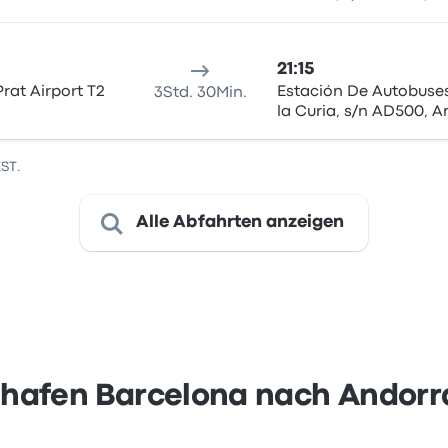
la Vella
21:15
Prat Airport T2
Estación De Autobuses
3Std. 30Min.
la Curia, s/n AD500, A
la Vella
EST.
Alle Abfahrten anzeigen
hafen Barcelona nach Andorra