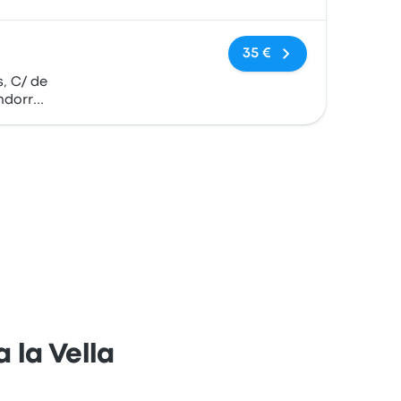
Keine Tags
35 €
, C/ de
ndorra
 la Vella