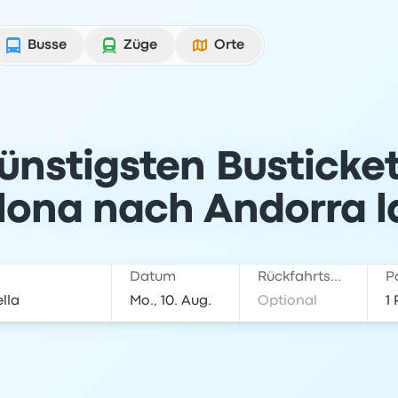
Busse
Züge
Orte
günstigsten Busticke
lona nach Andorra la
Datum
Rückfahrtsdatum
P