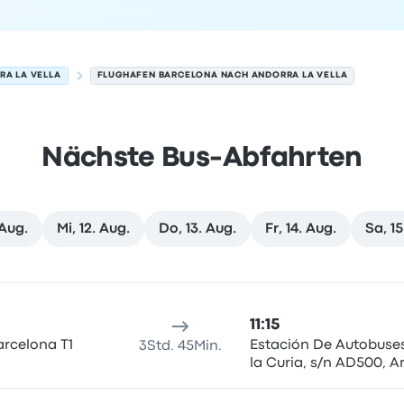
RA LA VELLA
FLUGHAFEN BARCELONA NACH ANDORRA LA VELLA
Nächste Bus-Abfahrten
 Aug.
Mi, 12. Aug.
Do, 13. Aug.
Fr, 14. Aug.
Sa, 15
la Vella am 10. August
sort
Reisedauer
Ankunftszeit
Ankunftsort
Empfohlen
Preis 
11:15
arcelona T1
Estación De Autobuses
3Std. 45Min.
la Curia, s/n AD500, A
la Vella