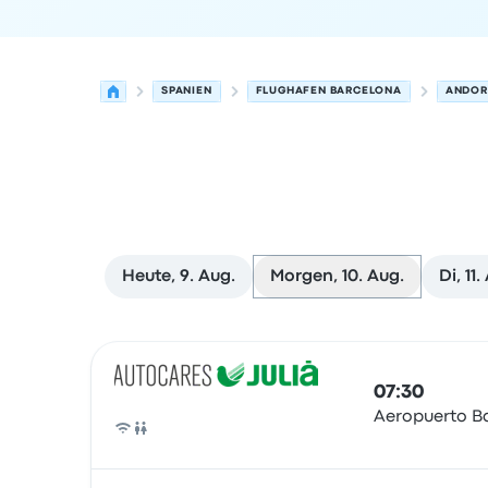
SPANIEN
FLUGHAFEN BARCELONA
ANDOR
Heute, 9. Aug.
Morgen, 10. Aug.
Di, 11.
Nächste Abfahrten von Barcelona nach Andorra 
Betrieben von
Fahrzeugtyp
Abfahrtszeit
Abfahrt
07:30
Aeropuerto B
Bus