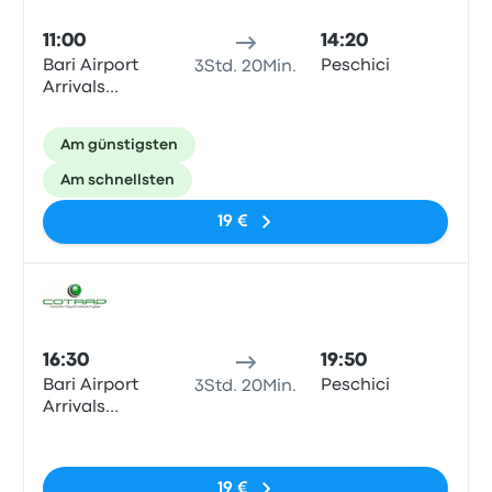
11:00
14:20
Bari Airport
Peschici
3Std. 20Min.
Arrivals
Terminal
Am günstigsten
Am schnellsten
19 €
Bus
16:30
19:50
Bari Airport
Peschici
3Std. 20Min.
Arrivals
Terminal
Keine Tags
19 €