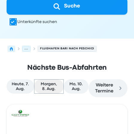
Suche
Unterkünfte suchen
...
FLUGHAFEN BARI NACH PESCHICI
Nächste Bus-Abfahrten
Heute, 7.
Morgen,
Mo, 10.
Weitere
Aug.
8. Aug.
Aug.
Termine
Nächste Abfahrten von Bari nach Peschici am 8. August
Betrieben von
Fahrzeugtyp
Abfahrtszeit
Abfahrtsort
Rei
Bus