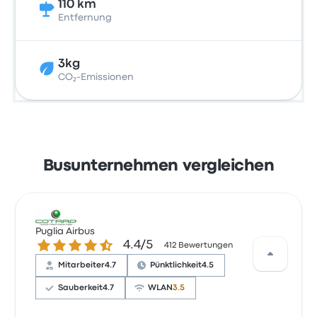
110 km
Entfernung
3kg
CO₂-Emissionen
Busunternehmen vergleichen
Puglia Airbus
4.4 von 5 Sternen
4.4/5
412 Bewertungen
Mitarbeiter
4.7
Pünktlichkeit
4.5
Sauberkeit
4.7
WLAN
3.5