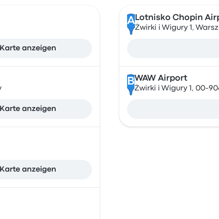
Lotnisko Chopin Air
A
Żwirki i Wigury 1, War
Karte anzeigen
WAW Airport
B
y
Żwirki i Wigury 1, 00-
Karte anzeigen
Karte anzeigen