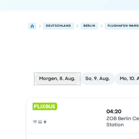
DEUTSCHLAND
BERLIN
FLUGHAFEN WAR
Morgen, 8. Aug.
So, 9. Aug.
Mo, 10. 
Nächste Abfahrten von Berlin nach Warschau a
Betrieben von
Fahrzeugtyp
Abfahrtszeit
Abfahrt
04:20
ZOB Berlin Ce
Station
Bus