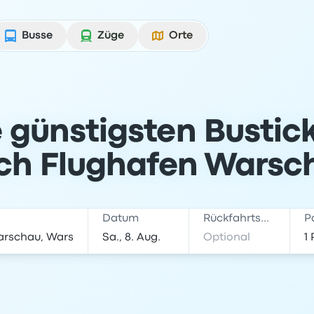
Busse
Züge
Orte
e günstigsten Bustick
ch Flughafen Warsc
Datum
Rückfahrtsdatum
P