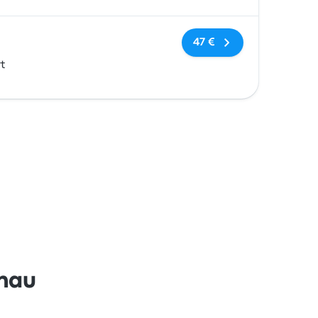
Keine Tags
47 €
t
chau