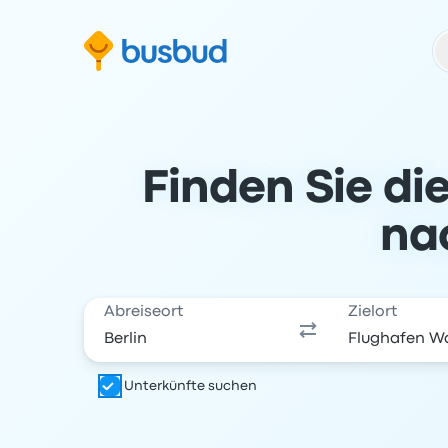
m Suchformular springen
Zur Fußzeile springen
Zum Inhalt springen
Finden Sie di
na
Abreiseort
Zielort
Unterkünfte suchen