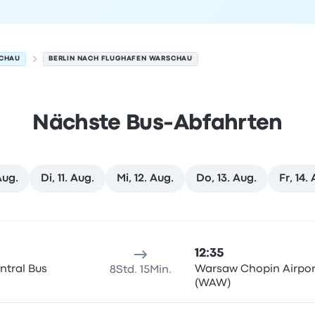
SCHAU
BERLIN NACH FLUGHAFEN WARSCHAU
Nächste Bus-Abfahrten
Aug.
Di, 11. Aug.
Mi, 12. Aug.
Do, 13. Aug.
Fr, 14.
m 8. August
sort
Reisedauer
Ankunftszeit
Ankunftsort
Empfohlen
Preis 
12:35
ntral Bus
Warsaw Chopin Airpor
8Std. 15Min.
(WAW)