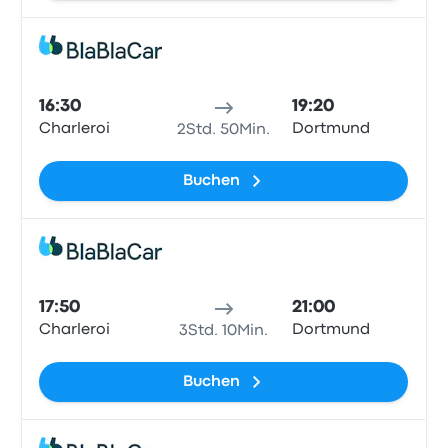
Mitfa
16:30
19:20
Charleroi
Dortmund
2Std. 50Min.
Buchen
Mitfa
17:50
21:00
Charleroi
Dortmund
3Std. 10Min.
Buchen