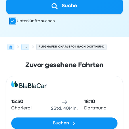
Suche
Unterkünfte suchen
...
FLUGHAFEN CHARLEROI NACH DORTMUND
Zuvor gesehene Fahrten
Nächste Abfahrten von Charleroi nach Dortmund am 7.
Betrieben von
Fahrzeugtyp
Abfahrtszeit
Abfahrtsort
Rei
Mitfa
15:30
18:10
Charleroi
Dortmund
2Std. 40Min.
Buchen