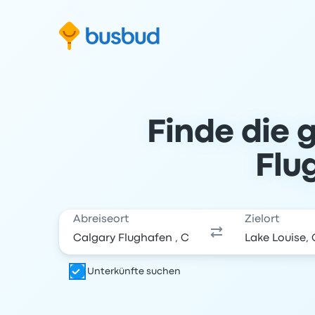
m Suchformular springen
Zur Fußzeile springen
Zum Inhalt springen
Finde die 
Flu
Abreiseort
Zielort
Unterkünfte suchen