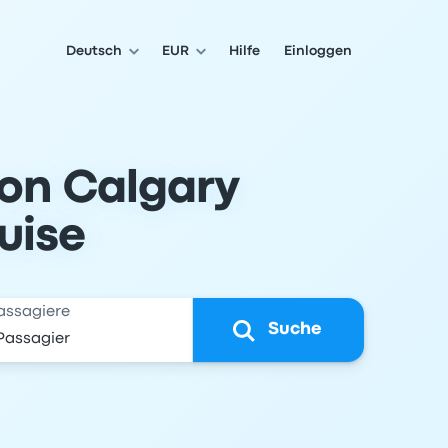
Deutsch
EUR
Hilfe
Einloggen
von Calgary
uise
assagiere
Suche