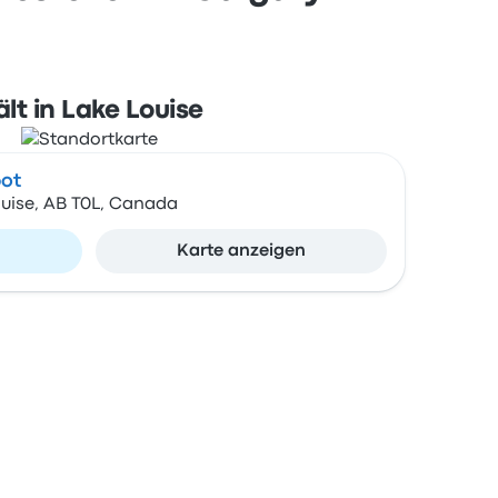
lt in Lake Louise
pot
ouise, AB T0L, Canada
n
Karte anzeigen