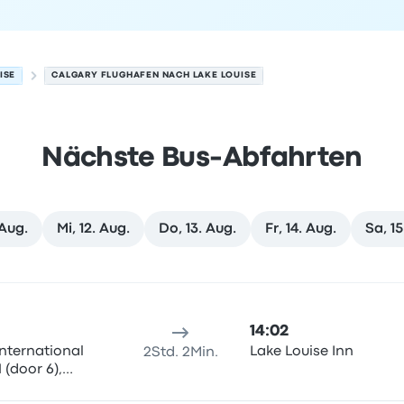
ISE
CALGARY FLUGHAFEN NACH LAKE LOUISE
Nächste Bus-Abfahrten
 Aug.
Mi, 12. Aug.
Do, 13. Aug.
Fr, 14. Aug.
Sa, 15
e am 10. August
sort
Reisedauer
Ankunftszeit
Ankunftsort
Empfohlen
Preis 
14:02
nternational
Lake Louise Inn
2Std. 2Min.
 (door 6),