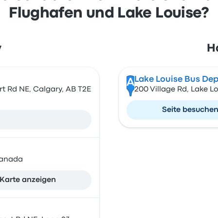
Flughafen und Lake Louise?
y
Hä
Lake Louise Bus De
A
ort Rd NE, Calgary, AB T2E
200 Village Rd, Lake L
Seite besuche
Canada
Karte anzeigen