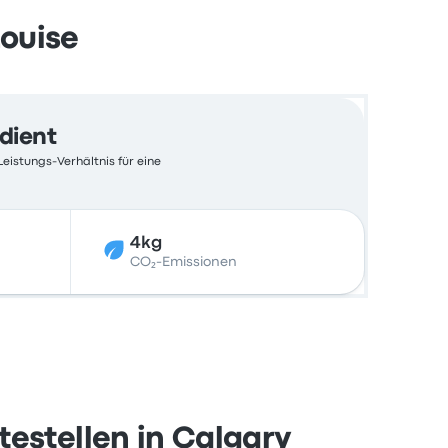
ouise
edient
Leistungs-Verhältnis für eine
4kg
CO₂-Emissionen
estellen in Calgary