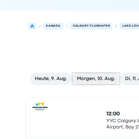
KANADA
CALGARY FLUGHAFEN
LAKE LOU
Heute, 9. Aug.
Morgen, 10. Aug.
Di, 11.
Nächste Abfahrten von Calgary nach Lake Louis
Betrieben von
Fahrzeugtyp
Abfahrtszeit
Abfahrt
12:00
YYC Calgary I
Airport, Bay 21
Bus
Calgary