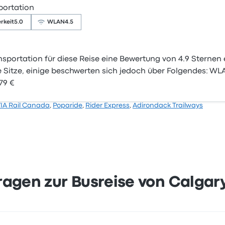
portation
rkeit
5.0
WLAN
4.5
sportation für diese Reise eine Bewertung von 4.9 Sternen
 Sitze, einige beschwerten sich jedoch über Folgendes: WL
79 €
IA Rail Canada
,
Poparide
,
Rider Express
,
Adirondack Trailways
Fragen zur Busreise von Calgar