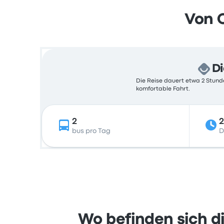
Von 
Di
Die Reise dauert etwa 2 Stunde
komfortable Fahrt.
2
2
bus pro Tag
D
Wo befinden sich d