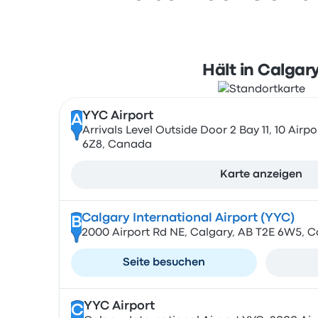
Hält in Calgar
YYC Airport
A
Arrivals Level Outside Door 2 Bay 11, 10 Airp
6Z8, Canada
Karte anzeigen
Calgary International Airport (YYC)
B
2000 Airport Rd NE, Calgary, AB T2E 6W5, 
Seite besuchen
YYC Airport
C