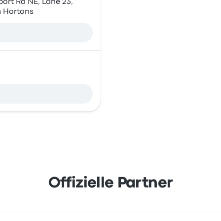
port Rd NE, Lane 23,
im Hortons
Offizielle Partner