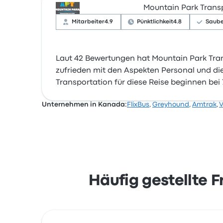
Mountain Park Trans
Mitarbeiter
4.9
Pünktlichkeit
4.8
Saube
Laut 42 Bewertungen hat Mountain Park Tran
zufrieden mit den Aspekten Personal und die
Transportation für diese Reise beginnen bei 
Unternehmen in Kanada:
FlixBus
,
Greyhound
,
Amtrak
,
V
Häufig gestellte 