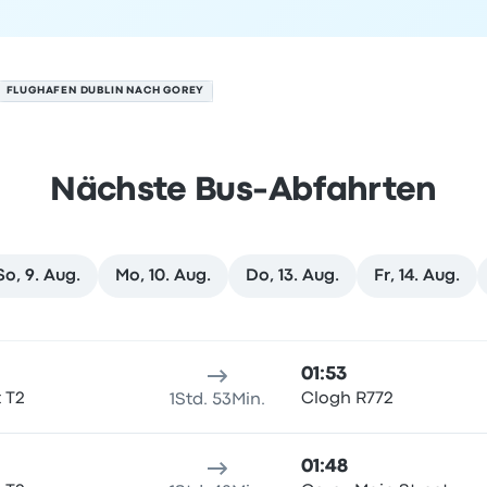
FLUGHAFEN DUBLIN NACH GOREY
Nächste Bus-Abfahrten
So, 9. Aug.
Mo, 10. Aug.
Do, 13. Aug.
Fr, 14. Aug.
. August
sort
Reisedauer
Ankunftszeit
Ankunftsort
Empfohlen
Preis 
01:53
t T2
Clogh R772
1Std. 53Min.
01:48