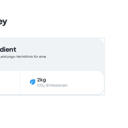
ey
edient
Leistungs-Verhältnis für eine
2kg
CO₂-Emissionen