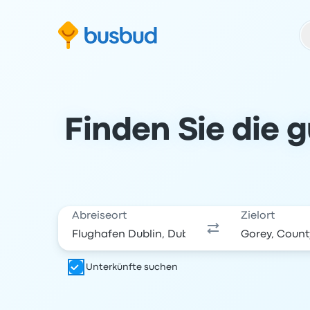
m Suchformular springen
Zur Fußzeile springen
Zum Inhalt springen
Finden Sie die 
Abreiseort
Zielort
Unterkünfte suchen