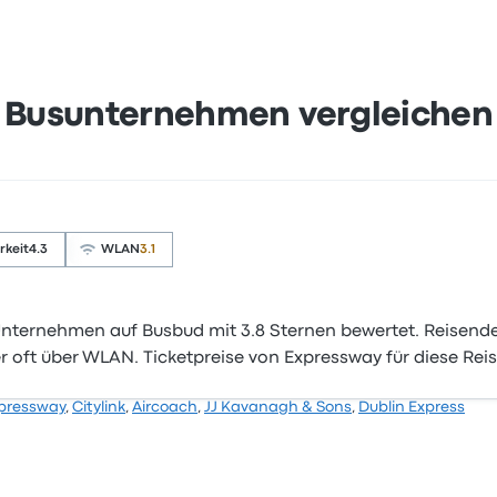
Busunternehmen vergleichen
rkeit
4.3
WLAN
3.1
nternehmen auf Busbud mit 3.8 Sternen bewertet. Reisende
 oft über WLAN. Ticketpreise von Expressway für diese Rei
pressway
,
Citylink
,
Aircoach
,
JJ Kavanagh & Sons
,
Dublin Express