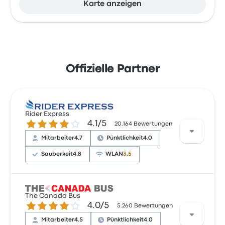
Karte anzeigen
Offizielle Partner
Rider Express
4.1 von 5 Sternen
4.1/5
20.164 Bewertungen
Mitarbeiter
4.7
Pünktlichkeit
4.0
Sauberkeit
4.8
WLAN
3.5
Laut 1601 Bewertungen hat Rider Express für diese
The Canada Bus
Reise eine Bewertung von 4.3 Sternen erhalten.
4.0 von 5 Sternen
4.0/5
5.260 Bewertungen
Reisende waren besonders zufrieden mit den
Aspekten der Ticketzugang und Sauberkeit, einige
Mitarbeiter
4.5
Pünktlichkeit
4.0