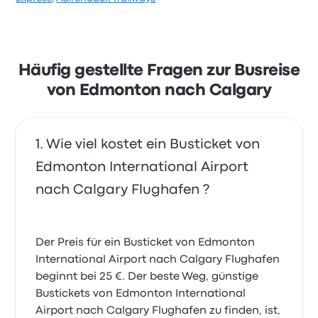
19. Juni 2023
Unternehmen auf Busbud mit 2.8 Sternen bewertet.
Reisende waren besonders zufrieden mit Sauberkeit
und die Temperatur, beschwerten sich aber oft über
Sehr freundliche Busfahrerin.
die Steckdosen. Ticketpreise von Prairie Express für
5.0 von 5 Sternen
diese Reise beginnen bei 22 €
Häufig gestellte Fragen zur Busreise
Carolin S.
3. August 2022
von Edmonton nach Calgary
Wie viel kostet ein Busticket von
Edmonton International Airport
nach Calgary Flughafen ?
Der Preis für ein Busticket von Edmonton
International Airport nach Calgary Flughafen
beginnt bei 25 €. Der beste Weg, günstige
Bustickets von Edmonton International
Airport nach Calgary Flughafen zu finden, ist,