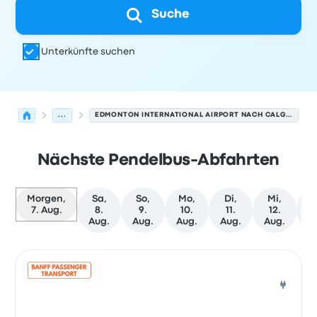
Suche
Unterkünfte suchen
...
EDMONTON INTERNATIONAL AIRPORT NACH CALGARY FLUGHAFEN
Nächste Pendelbus-Abfahrten
Morgen,
Sa,
So,
Mo,
Di,
Mi,
D
7. Aug.
8.
9.
10.
11.
12.
1
Aug.
Aug.
Aug.
Aug.
Aug.
A
Nächste Abfahrten von Edmonton nach Calgary am 7. 
Betrieben von
Fahrzeugtyp
Abfahrtszeit
Abfahrtsort
Rei
Pend