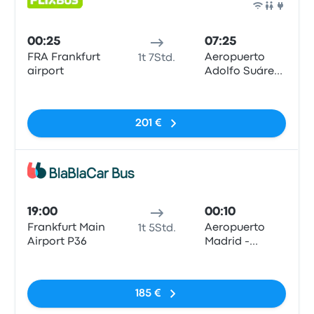
Bus
00:25
07:25
FRA Frankfurt
Aeropuerto
1t 7Std.
airport
Adolfo Suárez
Madrid-
Keine Tags
Barajas, MAD
T4
201 €
Bus
19:00
00:10
Frankfurt Main
Aeropuerto
1t 5Std.
Airport P36
Madrid -
Barajas T4 (E)
Keine Tags
185 €