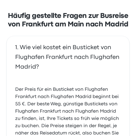
Ticketzugang und Personal, beschwerten sich aber
18. Juli 2022
oft über WLAN. Ticketpreise von ALSA für diese Reise
beginnen bei 55 €
Häufig gestellte Fragen zur Busreise
von Frankfurt am Main nach Madrid
Wie viel kostet ein Busticket von
Flughafen Frankfurt nach Flughafen
Madrid?
Der Preis für ein Busticket von Flughafen
Frankfurt nach Flughafen Madrid beginnt bei
55 €. Der beste Weg, günstige Bustickets von
Flughafen Frankfurt nach Flughafen Madrid
zu finden, ist, Ihre Tickets so früh wie möglich
zu buchen. Die Preise steigen in der Regel, je
näher das Reisedatum rückt, also buchen Sie