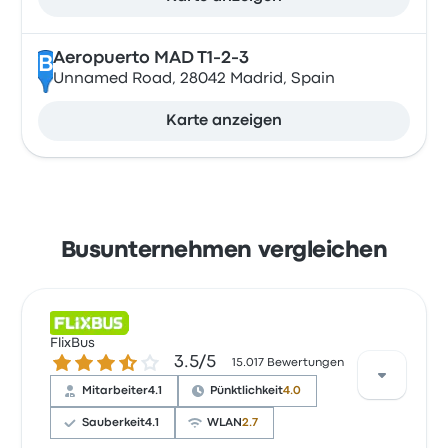
Aeropuerto MAD T1-2-3
B
Unnamed Road, 28042 Madrid, Spain
Karte anzeigen
Busunternehmen vergleichen
FlixBus
3.5 von 5 Sternen
3.5/5
15.017 Bewertungen
Mitarbeiter
4.1
Pünktlichkeit
4.0
Sauberkeit
4.1
WLAN
2.7