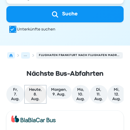
Suche
Unterkünfte suchen
...
FLUGHAFEN FRANKFURT NACH FLUGHAFEN MADRID
Nächste Bus-Abfahrten
Fr,
Heute,
Morgen,
Mo,
Di,
Mi,
7.
8.
9. Aug.
10.
11.
12.
Aug.
Aug.
Aug.
Aug.
Aug.
Nächste Abfahrten von Frankfurt am Main nach Madrid 
Betrieben von
Fahrzeugtyp
Abfahrtszeit
Abfahrtsort
Rei
Bus