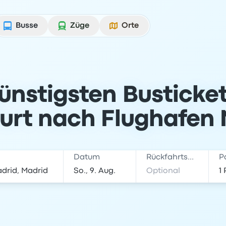
Busse
Züge
Orte
günstigsten Busticke
urt nach Flughafen
Datum
Rückfahrtsdatum
P