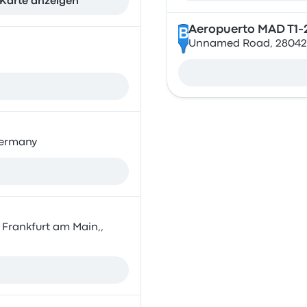
Karte anzeigen
Aeropuerto MAD T1-
B
Unnamed Road, 28042 
Germany
 Frankfurt am Main,,