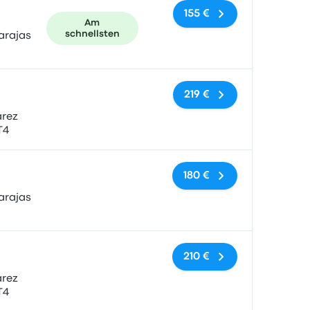
155 €
Am
schnellsten
arajas
Keine Tags
219 €
árez
T4
Keine Tags
180 €
arajas
Keine Tags
210 €
árez
T4