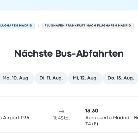
FLUGHAFEN MADRID
FLUGHAFEN FRANKFURT NACH FLUGHAFEN MADRID
Nächste Bus-Abfahrten
Mo, 10. Aug.
Di, 11. Aug.
Mi, 12. Aug.
Do, 13. Aug.
 Madrid am 9. August
sort
Reisedauer
Ankunftszeit
Ankunftsort
Empfohlen
Preis 
13:30
n Airport P36
Aeropuerto Madrid - B
1t 4Std.
T4 (E)