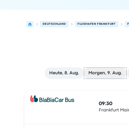
DEUTSCHLAND
FLUGHAFEN FRANKFURT
Heute, 8. Aug.
Morgen, 9. Aug.
Nächste Abfahrten von Frankfurt am Main nach
Betrieben von
Fahrzeugtyp
Abfahrtszeit
Abfahrt
09:30
Frankfurt Mai
Bus