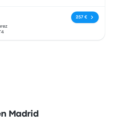
Keine Tags
257 €
árez
T4
en Madrid