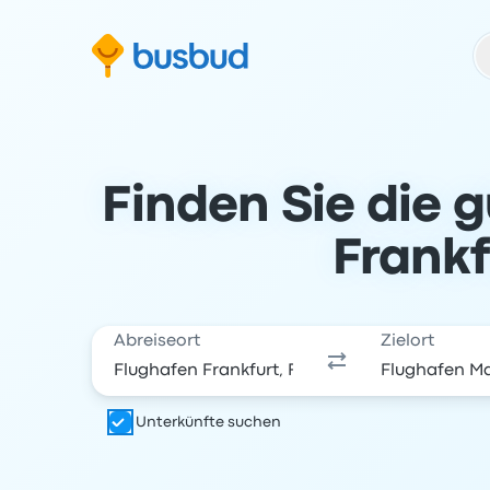
m Suchformular springen
Zur Fußzeile springen
Zum Inhalt springen
Finden Sie die 
Frankf
Abreiseort
Zielort
Unterkünfte suchen