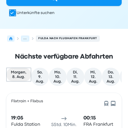
Unterkünfte suchen
...
FULDA NACH FLUGHAFEN FRANKFURT
Nächste verfügbare Abfahrten
Morgen,
So,
Mo,
Di,
Mi,
Do,
F
8. Aug.
9.
10.
11.
12.
13.
1
Aug.
Aug.
Aug.
Aug.
Aug.
A
Nächste Abfahrten von Fulda nach Frankfurt am Main a
Betrieben von
Fahrzeugtyp
Abfahrtszeit
Abfahrtsort
Rei
Flixtrain + Flixbus
19:05
00:15
Fulda Station
FRA Frankfurt
5Std. 10Min.