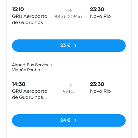
15:10
23:30
GRU Aeroporto
Novo Rio
8Std. 20Min.
de Guarulhos -
Terminal 3
Keine Tags
23 €
Airport Bus Service +
Viação Penha
Bus
14:30
23:30
GRU Aeroporto
Novo Rio
9Std.
de Guarulhos -
Terminal 3
Keine Tags
24 €