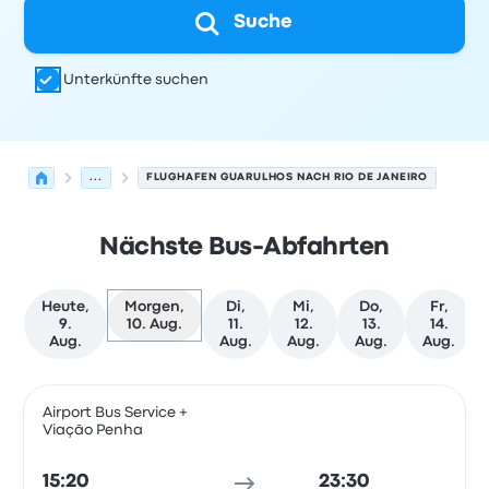
Suche
Unterkünfte suchen
...
FLUGHAFEN GUARULHOS NACH RIO DE JANEIRO
Nächste Bus-Abfahrten
Heute,
Morgen,
Di,
Mi,
Do,
Fr,
9.
10. Aug.
11.
12.
13.
14.
Aug.
Aug.
Aug.
Aug.
Aug.
Nächste Abfahrten von Guarulhos nach Rio de Janeiro a
Betrieben von
Fahrzeugtyp
Abfahrtszeit
Abfahrtsort
Rei
Airport Bus Service +
Viação Penha
Bus
15:20
23:30