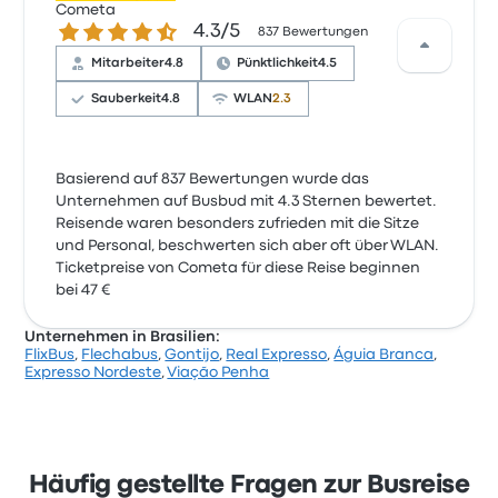
Cometa
4.3 von 5 Sternen
4.3/5
837 Bewertungen
Mitarbeiter
4.8
Pünktlichkeit
4.5
Sauberkeit
4.8
WLAN
2.3
Basierend auf 837 Bewertungen wurde das
Unternehmen auf Busbud mit 4.3 Sternen bewertet.
Reisende waren besonders zufrieden mit die Sitze
und Personal, beschwerten sich aber oft über WLAN.
Ticketpreise von Cometa für diese Reise beginnen
bei 47 €
Unternehmen in Brasilien:
FlixBus
,
Flechabus
,
Gontijo
,
Real Expresso
,
Águia Branca
,
Expresso Nordeste
,
Viação Penha
Häufig gestellte Fragen zur Busreise