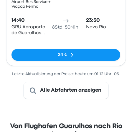
Airport Bus Service +
Viação Penha
Bus
14:40
23:30
GRU Aeroporto
Novo Rio
8Std. 50Min.
de Guarulhos
T2/T3
Keine Tags
24 €
Letzte Aktualisierung der Preise: heute um 01:12 Uhr -03.
Alle Abfahrten anzeigen
Von Flughafen Guarulhos nach Rio