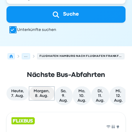
Suche
Unterkünfte suchen
...
FLUGHAFEN HAMBURG NACH FLUGHAFEN FRANKFURT
Nächste Bus-Abfahrten
Heute,
Morgen,
So,
Mo,
Di,
Mi,
7. Aug.
8. Aug.
9.
10.
11.
12.
Aug.
Aug.
Aug.
Aug.
Nächste Abfahrten von Hamburg nach Frankfurt am Ma
Betrieben von
Fahrzeugtyp
Abfahrtszeit
Abfahrtsort
Rei
Bus