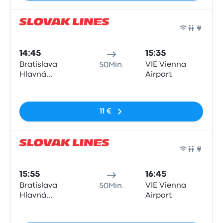
Bus
14:45
15:35
Bratislava
VIE Vienna
50Min.
Hlavná
Airport
Stanica
Keine Tags
11 €
Bus
15:55
16:45
Bratislava
VIE Vienna
50Min.
Hlavná
Airport
Stanica
Keine Tags