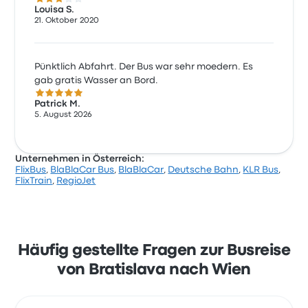
3.0 von 5 Sternen
Louisa S.
21. Oktober 2020
Pünktlich Abfahrt. Der Bus war sehr moedern. Es
gab gratis Wasser an Bord.
5.0 von 5 Sternen
Patrick M.
5. August 2026
Unternehmen in Österreich:
FlixBus
,
BlaBlaCar Bus
,
BlaBlaCar
,
Deutsche Bahn
,
KLR Bus
,
FlixTrain
,
RegioJet
Häufig gestellte Fragen zur Busreise
von Bratislava nach Wien