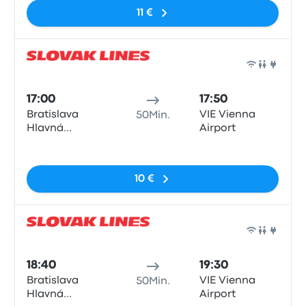
11 €
Bus
17:00
17:50
Bratislava
VIE Vienna
50Min.
Hlavná
Airport
Stanica
Keine Tags
10 €
Bus
18:40
19:30
Bratislava
VIE Vienna
50Min.
Hlavná
Airport