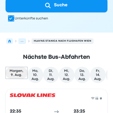
Suche
Unterkünfte suchen
...
HLAVNÁ STANICA NACH FLUGHAFEN WIEN
Nächste Bus-Abfahrten
Morgen,
Mo,
Di,
Mi,
Do,
Fr,
S
9. Aug.
10.
11.
12.
13.
14.
1
Aug.
Aug.
Aug.
Aug.
Aug.
A
Nächste Abfahrten von Bratislava nach Wien am 9. Aug
Betrieben von
Fahrzeugtyp
Abfahrtszeit
Abfahrtsort
Rei
Bus
22:35
23:25