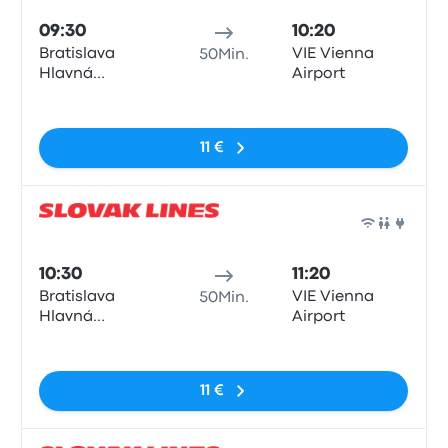
09:30
10:20
Bratislava
VIE Vienna
50Min.
Hlavná
Airport
Stanica
Keine Tags
11 €
Bus
10:30
11:20
Bratislava
VIE Vienna
50Min.
Hlavná
Airport
Stanica
Keine Tags
11 €