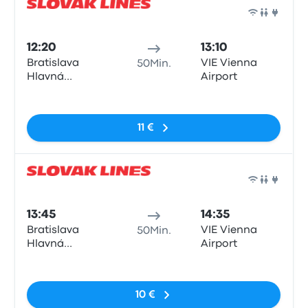
Bus
12:20
13:10
Bratislava
VIE Vienna
50Min.
Hlavná
Airport
Stanica
Keine Tags
11 €
Bus
13:45
14:35
Bratislava
VIE Vienna
50Min.
Hlavná
Airport
Stanica
Keine Tags
10 €