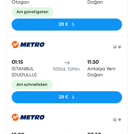
Otogarı
Doğan
Am günstigsten
28 €
Bus
01:15
11:30
İSTANBUL
Antalya Yeni
10Std. 15Min.
(DUDULLU)
Doğan
Am schnellsten
28 €
Bus