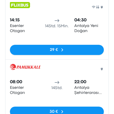
Bus
14:15
04:30
Esenler
Antalya Yeni
14Std. 15Min.
Otogarı
Doğan
Keine Tags
29 €
Bus
08:00
22:00
Esenler
Antalya
14Std.
Otogarı
Şehirlerarası
Otobüs
Keine Tags
Terminali
30 €