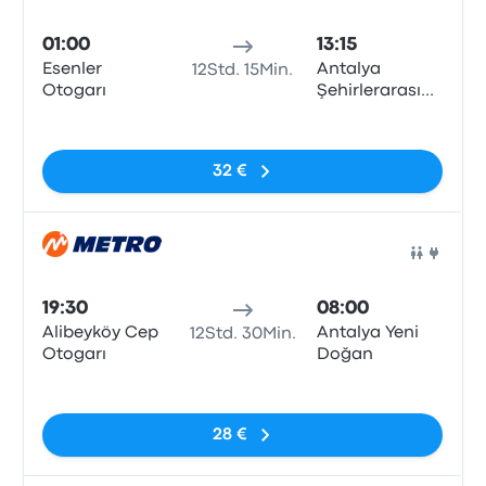
Bus
01:00
13:15
Esenler
Antalya
12Std. 15Min.
Otogarı
Şehirlerarası
Otobüs
Keine Tags
Terminali
32 €
Bus
19:30
08:00
Alibeyköy Cep
Antalya Yeni
12Std. 30Min.
Otogarı
Doğan
Keine Tags
28 €