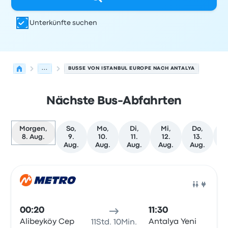
Unterkünfte suchen
...
BUSSE VON ISTANBUL EUROPE NACH ANTALYA
Nächste Bus-Abfahrten
Morgen,
So,
Mo,
Di,
Mi,
Do,
W
8. Aug.
9.
10.
11.
12.
13.
T
Aug.
Aug.
Aug.
Aug.
Aug.
Nächste Abfahrten von Istanbul Europe nach Antalya a
Betrieben von
Fahrzeugtyp
Abfahrtszeit
Abfahrtsort
Rei
Bus
00:20
11:30
Alibeyköy Cep
Antalya Yeni
11Std. 10Min.