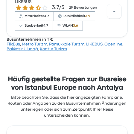
Unternehmen auf Busbud mit 2.4 Sternen bewertet.
LIKEBUS
3.7 von 5 Sternen
3.7/5
Reisende waren besonders zufrieden mit WLAN und
29 Bewertungen
Personal, beschwerten sich aber oft über das Preis-
Mitarbeiter
4.7
Pünktlichkeit
3.9
Leistungsverhältnis. Ticketpreise von Openline für
diese Reise beginnen bei 32 €
Sauberkeit
4.7
WLAN
3.6
Busunternehmen in TR:
FlixBus
,
Metro Turizm
,
Pamukkale Turizm
,
LIKEBUS
,
Openline
,
Basierend auf 29 Bewertungen wurde das
Balıkesir Uludağ
,
Kontur Turizm
Unternehmen auf Busbud mit 3.7 Sternen bewertet.
Reisende waren besonders zufrieden mit der
Ticketzugang und Personal, beschwerten sich aber
oft über WLAN. Ticketpreise von LIKEBUS für diese
Reise beginnen bei 32 €
Häufig gestellte Fragen zur Busreise
von Istanbul Europe nach Antalya
Bitte beachten Sie, dass die hier angezeigten Fahrpläne,
Routen oder Angaben zu den Busunternehmen Änderungen
unterliegen oder sich zum Zeitpunkt Ihrer Reise
unterscheiden können.