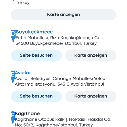
Turkey
Karte anzeigen
Büyükçekmece
D
Fatih Mahallesi, Rıza Küçükoğlupaşa Cd.,
34500 Büyükçekmece/İstanbul, Turkey
Seite besuchen
Karte anzeigen
Avcılar
E
Avcılar Belediyesi Cihangir Mahallesi Yolcu
Aktarma İstasyonu, 34310 Avcılar/İstanbul
Seite besuchen
Karte anzeigen
Kağıthane
F
Kağıthane Otobüs Kalkış Noktası, Hasdal Cd.
No: 50/B, Kağıthane/Istanbul, Turkey