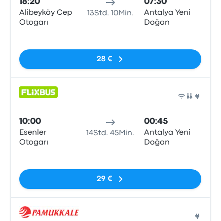
18:20
07:30
Alibeyköy Cep
Antalya Yeni
13Std. 10Min.
Otogarı
Doğan
Keine Tags
28 €
Bus
10:00
00:45
Esenler
Antalya Yeni
14Std. 45Min.
Otogarı
Doğan
Keine Tags
29 €