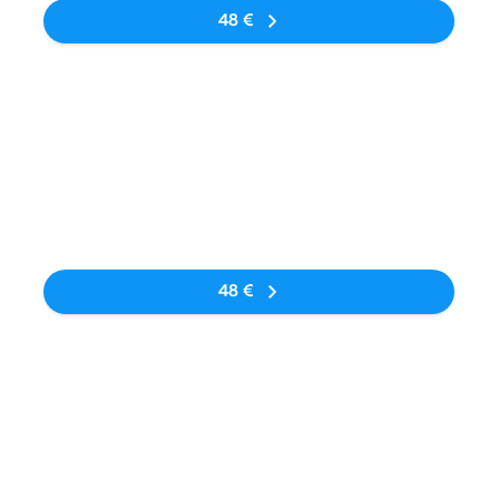
48 €
Bus
18:00
06:10
Avtobusna
Krakow Airport
13Std. 10Min.
zupynka
(KRK)
Keine Tags
48 €
Bus
21:10
14:00
Ivano-
Airport Krakiv
17Std. 50Min.
Frankivsk,
Balice