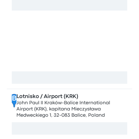
Karte anzeigen
Hält in Krakau
Krakow Airport (KRK)
A
Kapitana Mieczysława Medweckiego 3, 32-083
Balice, Poland
Karte anzeigen
Lotnisko / Airport (KRK)
B
John Paul II Kraków-Balice International
Airport (KRK), kapitana Mieczysława
Medweckiego 1, 32-083 Balice, Poland
Karte anzeigen