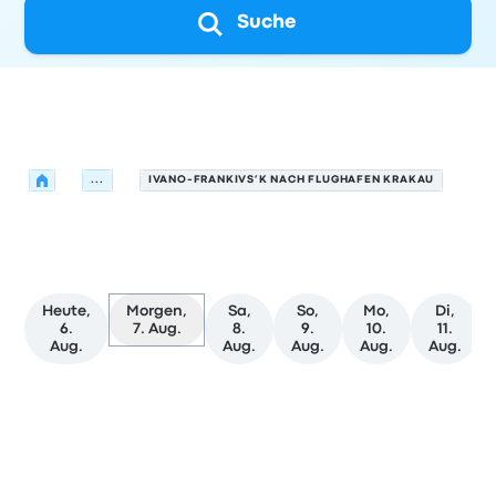
Suche
Unterkünfte suchen
...
IVANO-FRANKIVS’K NACH FLUGHAFEN KRAKAU
Nächste Bus-Abfahrten
Heute,
Morgen,
Sa,
So,
Mo,
Di,
6.
7. Aug.
8.
9.
10.
11.
Aug.
Aug.
Aug.
Aug.
Aug.
Nächste Abfahrten von Ivano-Frankivs’k nach Krakau a
Betrieben von
Fahrzeugtyp
Abfahrtszeit
Abfahrtsort
Rei
Bus
11:00
23:00