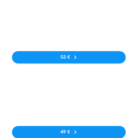
Bus
17:00
07:00
Avtobusna
Kraków Balice
15Std.
zupynka
Airport KRK
Keine Tags
53 €
Bus
10:50
20:00
Avtobusna
Kraków Airport
10Std. 10Min.
zupynka
Keine Tags
49 €