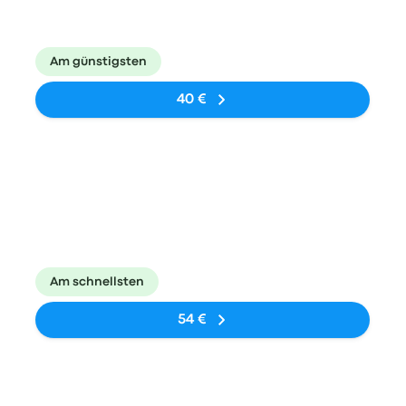
Avtobusna
Krakow-Balice
13Std.
zupynka
Airport KRK
Am günstigsten
40 €
Bus
20:20
05:00
Ivano-
Krakow Balice
9Std. 40Min.
Frankivsk Bus
Airport Arrivals
Station
Terminal
Am schnellsten
54 €
Bus