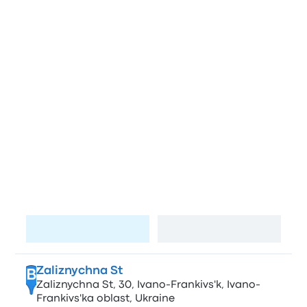
Wo befinden sich die beliebten
Bahnhöfe und Haltestellen in Ivano-
Frankivs’k und Flughafen Krakau?
Hält in Ivano-Frankivs’k
Avtobusna zupynka
A
Horbachevs'koho St, 14, Ivano-Frankivs'k,
Ivano-Frankivs'ka oblast, Ukraine
Seite besuchen
Karte anzeigen
Zaliznychna St
B
Zaliznychna St, 30, Ivano-Frankivs'k, Ivano-
Frankivs'ka oblast, Ukraine