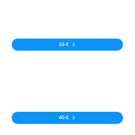
17:00
07:00
Avtobusna
Krakow-Balice
15Std.
zupynka
Airport KRK
Keine Tags
53 €
Bus
11:00
23:00
Avtobusna
Kraków Balice
13Std.
zupynka
Airport KRK
Keine Tags
40 €