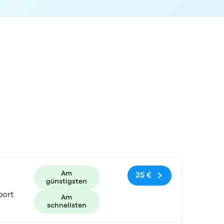
und Buchungslink
Am
25 €
günstigsten
port
Am
schnellsten