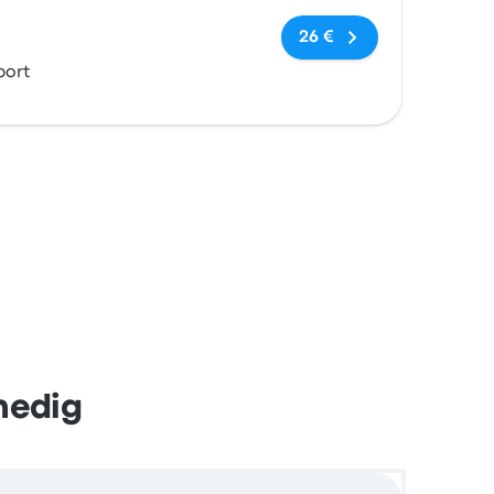
Keine Tags
26 €
port
nedig