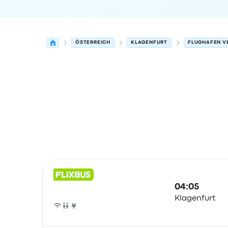
ÖSTERREICH
KLAGENFURT
FLUGHAFEN V
Nächste Abfahrten von Klagenfurt nach Venedi
Betrieben von
Fahrzeugtyp
Abfahrtszeit
Abfahrt
04:05
Klagenfurt
Bus