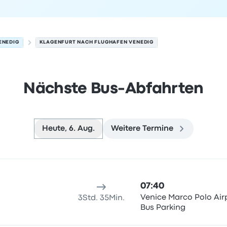
ENEDIG
KLAGENFURT NACH FLUGHAFEN VENEDIG
Nächste Bus-Abfahrten
Heute, 6. Aug.
Weitere Termine
g am 6. August
sort
Reisedauer
Ankunftszeit
Ankunftsort
Empfohlen
Preis 
07:40
Venice Marco Polo Air
3Std. 35Min.
Bus Parking