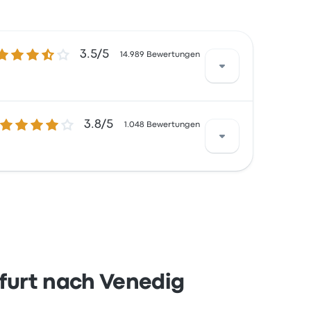
.5 von 5 Sternen
3.5/5
14.989 Bewertungen
3.8 von 5 Sternen
3.8/5
de waren besonders zufrieden mit der
1.048 Bewertungen
ese Reise beginnen bei 20 €
e waren besonders zufrieden mit der
se Reise beginnen bei 15 €
nfurt nach Venedig