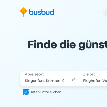
m Suchformular springen
Zur Fußzeile springen
Zum Inhalt springen
Finde die güns
Abreiseort
Zielort
Unterkünfte suchen