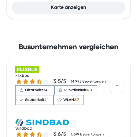
Karte anzeigen
Busunternehmen vergleichen
FlixBus
3.5 von 5 Sternen
3.5/5
14.992 Bewertungen
Mitarbeiter
4.1
Pünktlichkeit
4.0
Sauberkeit
4.1
WLAN
2.7
Basierend auf 14992 Bewertungen wurde das
Unternehmen auf Busbud mit 3.5 Sternen bewertet.
Sindbad
3.6 von 5 Sternen
3.6/5
Reisende waren besonders zufrieden mit der
1.349 Bewertungen