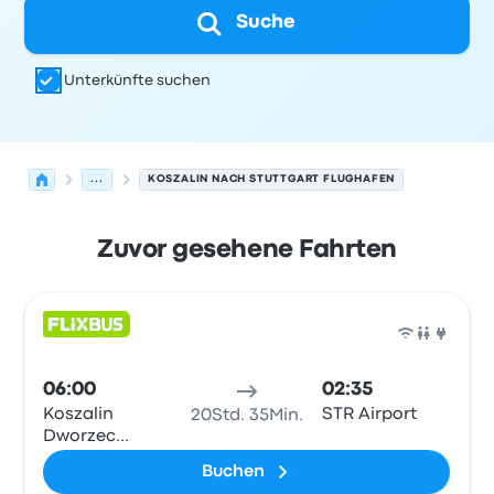
Suche
Unterkünfte suchen
...
KOSZALIN NACH STUTTGART FLUGHAFEN
Zuvor gesehene Fahrten
Nächste Abfahrten von Koszalin nach Stuttgart am 6. A
Betrieben von
Fahrzeugtyp
Abfahrtszeit
Abfahrtsort
Rei
Bus
06:00
02:35
Koszalin
STR Airport
20Std. 35Min.
Dworzec
Autobusowy
Buchen