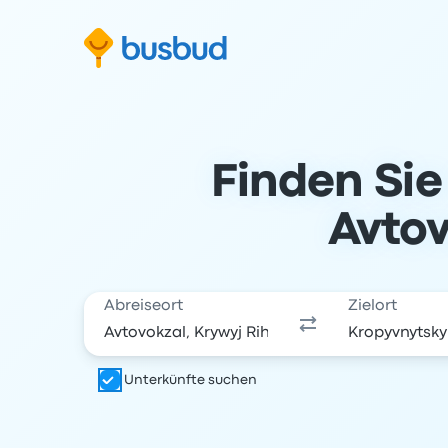
m Suchformular springen
Zur Fußzeile springen
Zum Inhalt springen
Finden Sie
Avtov
Abreiseort
Zielort
Unterkünfte suchen