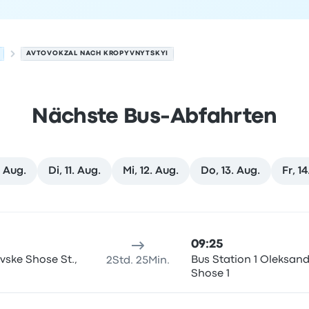
AVTOVOKZAL NACH KROPYVNYTSKYI
Nächste Bus-Abfahrten
. Aug.
Di, 11. Aug.
Mi, 12. Aug.
Do, 13. Aug.
Fr, 1
ytskyi am 9. August
sort
Reisedauer
Ankunftszeit
Ankunftsort
Empfohlen
Preis 
09:25
vske Shose St.,
Bus Station 1 Oleksand
2Std. 25Min.
Shose 1