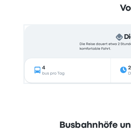
Vo
Di
Die Reise dauert etwa 2 Stunde
komfortable Fahrt.
4
2
bus pro Tag
D
Busbahnhöfe und