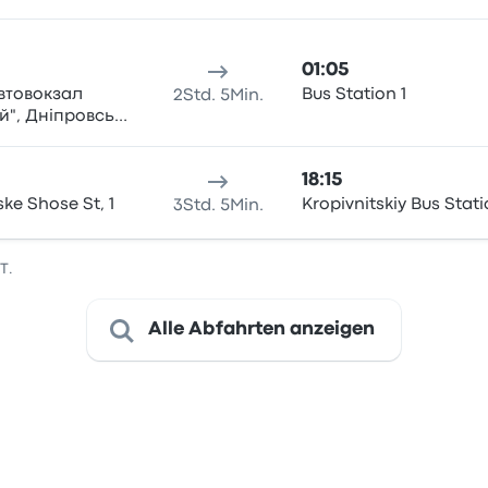
01:05
Автовокзал
Bus Station 1
2Std. 5Min.
й", Дніпровське
 1А, Kryvyi Rih
18:15
ke Shose St, 1
Kropivnitskiy Bus Stat
3Std. 5Min.
T.
Alle Abfahrten anzeigen