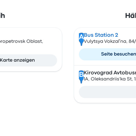
ih
Häl
Bus Station 2
A
propetrovsk Oblast,
Vulytsya Vokzalʹna, 84/
Seite besuche
Karte anzeigen
Kirovograd Avtobu
B
1A, Oleksandriis'ka St,