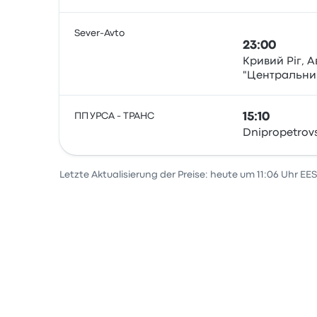
Sever-Avto
23:00
Кривий Ріг, 
"Центральни
Bus
шосе; будинок
ПП УРСА - ТРАНС
15:10
Dnipropetrovs
Bus
Letzte Aktualisierung der Preise: heute um 11:06 Uhr EES