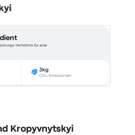
kyi
edient
eistungs-Verhältnis für eine
3kg
CO₂-Emissionen
nd Kropyvnytskyi