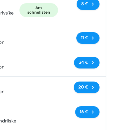
8 €
Am
schnellsten
rivsʹke
Keine Tags
11 €
ion
Keine Tags
34 €
ion
Keine Tags
20 €
ion
Keine Tags
16 €
ndriiske