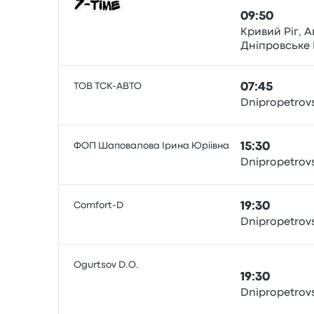
09:50
Кривий Ріг, А
Дніпровське Ш
Bus
Rih
ТОВ ТСК-АВТО
07:45
Dnipropetrovs
Bus
ФОП Шаповалова Iрина Юрiiвна
15:30
Dnipropetrovs
Bus
Comfort-D
19:30
Dnipropetrovs
Bus
Ogurtsov D.O.
19:30
Dnipropetrovs
Bus