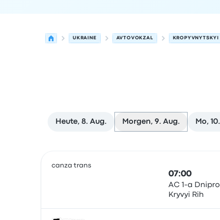
UKRAINE
AVTOVOKZAL
KROPYVNYTSKYI
Heute, 8. Aug.
Morgen, 9. Aug.
Mo, 10
Nächste Abfahrten von Krywyj Rih nach Kropyvn
Betrieben von
Fahrzeugtyp
Abfahrtszeit
Abfahrt
canza trans
07:00
AC 1-a Dnipro
Kryvyi Rih
Bus