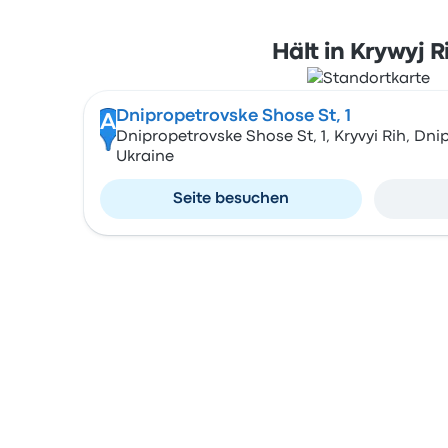
Hält in Krywyj R
Dnipropetrovske Shose St, 1
A
Dnipropetrovske Shose St, 1, Kryvyi Rih, Dni
Ukraine
Seite besuchen