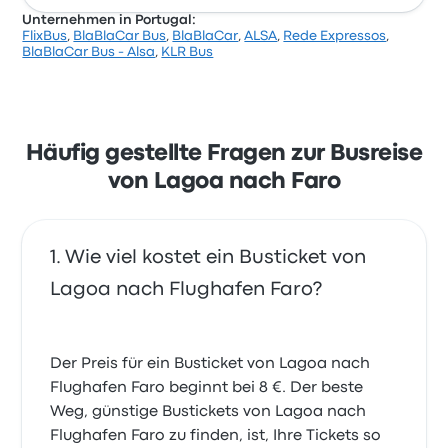
Kundenrezensionen
Unternehmen in Portugal:
FlixBus
,
BlaBlaCar Bus
,
BlaBlaCar
,
ALSA
,
Rede Expressos
,
Sehr pünktlich, aber die Sitze so eng, dass kaum
Basierend auf 26566 Bewertungen wurde das
BlaBlaCar Bus - Alsa
,
KLR Bus
Beinfreiheit
Unternehmen auf Busbud mit 4.2 Sternen bewertet.
4.0 von 5 Sternen
Reisende waren besonders zufrieden mit Sauberkeit
Irene S.
und der Ticketzugang, beschwerten sich aber oft
22. Juni 2026
über WLAN. Ticketpreise von Rede Expressos für
diese Reise beginnen bei 8 €
Häufig gestellte Fragen zur Busreise
von Lagoa nach Faro
Wie viel kostet ein Busticket von
Lagoa nach Flughafen Faro?
Der Preis für ein Busticket von Lagoa nach
Flughafen Faro beginnt bei 8 €. Der beste
Weg, günstige Bustickets von Lagoa nach
Flughafen Faro zu finden, ist, Ihre Tickets so