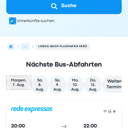
Suche
Unterkünfte suchen
...
LAGOA NACH FLUGHAFEN FARO
Nächste Bus-Abfahrten
Morgen,
Sa,
So,
Mo,
Do,
Weitere
7. Aug.
8.
9.
10.
13.
Termine
Aug.
Aug.
Aug.
Aug.
Nächste Abfahrten von Lagoa nach Faro am 7. August
Betrieben von
Fahrzeugtyp
Abfahrtszeit
Abfahrtsort
Rei
Bus
20:00
22:00