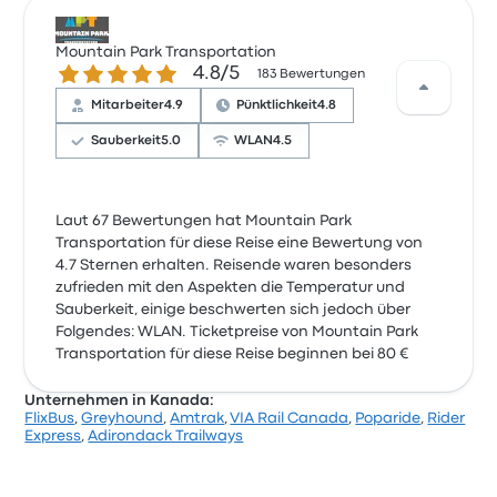
Mountain Park Transportation
4.8 von 5 Sternen
4.8/5
183 Bewertungen
Mitarbeiter
4.9
Pünktlichkeit
4.8
Sauberkeit
5.0
WLAN
4.5
Laut 67 Bewertungen hat Mountain Park
Transportation für diese Reise eine Bewertung von
4.7 Sternen erhalten. Reisende waren besonders
zufrieden mit den Aspekten die Temperatur und
Sauberkeit, einige beschwerten sich jedoch über
Folgendes: WLAN. Ticketpreise von Mountain Park
Transportation für diese Reise beginnen bei 80 €
Unternehmen in Kanada:
FlixBus
,
Greyhound
,
Amtrak
,
VIA Rail Canada
,
Poparide
,
Rider
Express
,
Adirondack Trailways