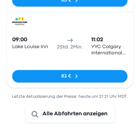
83 €
Bus
09:00
11:02
Lake Louise Inn
YYC Calgary
2Std. 2Min.
International
Airport, Bay 21
Keine Tags
(door 6),
Calgary
83 €
Letzte Aktualisierung der Preise: heute um 21:21 Uhr MDT.
Alle Abfahrten anzeigen