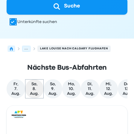
Suche
Unterkünfte suchen
...
LAKE LOUISE NACH CALGARY FLUGHAFEN
Nächste Bus-Abfahrten
Fr,
Sa,
So,
Mo,
Di,
Mi,
Do,
7.
8.
9.
10.
11.
12.
13.
Aug.
Aug.
Aug.
Aug.
Aug.
Aug.
Aug.
Nächste Abfahrten von Lake Louise nach Calgary am 8.
Betrieben von
Fahrzeugtyp
Abfahrtszeit
Abfahrtsort
Rei
Bus