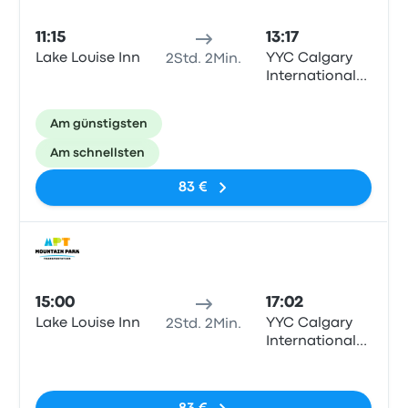
11:15
13:17
Lake Louise Inn
YYC Calgary
2Std. 2Min.
International
Airport, Bay 21
(door 6),
Am günstigsten
Calgary
Am schnellsten
83 €
Bus
15:00
17:02
Lake Louise Inn
YYC Calgary
2Std. 2Min.
International
Airport, Bay 21
Keine Tags
(door 6),
Calgary