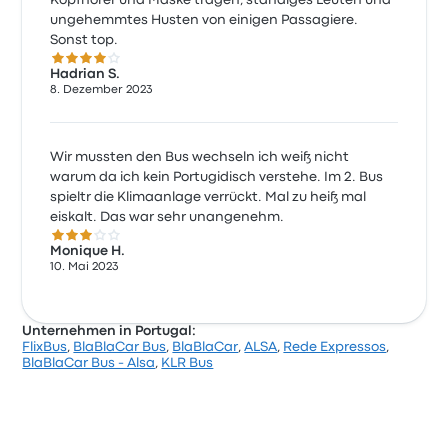
Kopfhörer und Maske tragen, ständiges Leuten und
ungehemmtes Husten von einigen Passagiere.
Sonst top.
4.0 von 5 Sternen
Hadrian S.
8. Dezember 2023
Wir mussten den Bus wechseln ich weiß nicht
warum da ich kein Portugidisch verstehe. Im 2. Bus
spieltr die Klimaanlage verrückt. Mal zu heiß mal
eiskalt. Das war sehr unangenehm.
3.0 von 5 Sternen
Monique H.
10. Mai 2023
Unternehmen in Portugal:
FlixBus
,
BlaBlaCar Bus
,
BlaBlaCar
,
ALSA
,
Rede Expressos
,
BlaBlaCar Bus - Alsa
,
KLR Bus