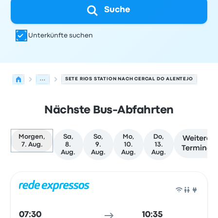
Suche
Unterkünfte suchen
...
SETE RIOS STATION NACH CERCAL DO ALENTEJO
Nächste Bus-Abfahrten
Morgen,
Sa,
So,
Mo,
Do,
Weitere
7. Aug.
8.
9.
10.
13.
Termine
Aug.
Aug.
Aug.
Aug.
Nächste Abfahrten von Lissabon nach Cercal do Alente
Betrieben von
Fahrzeugtyp
Abfahrtszeit
Abfahrtsort
Rei
Bus
07:30
10:35