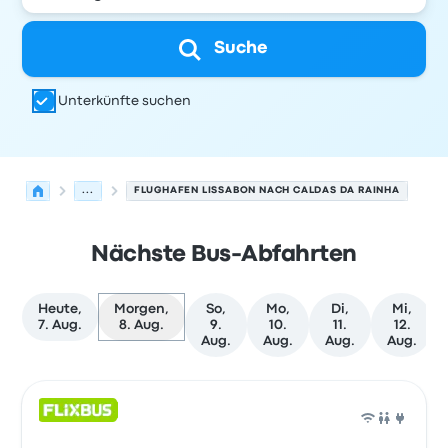
Suche
Unterkünfte suchen
...
FLUGHAFEN LISSABON NACH CALDAS DA RAINHA
Nächste Bus-Abfahrten
Heute,
Morgen,
So,
Mo,
Di,
Mi,
7. Aug.
8. Aug.
9.
10.
11.
12.
Aug.
Aug.
Aug.
Aug.
Nächste Abfahrten von Lissabon nach Caldas da Rainh
Betrieben von
Fahrzeugtyp
Abfahrtszeit
Abfahrtsort
Rei
Bus