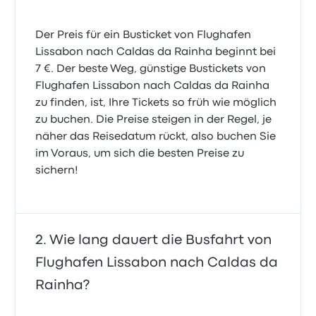
5.0 von 5 Sternen
Angelika Z.
29. Oktober 2021
Der Preis für ein Busticket von Flughafen
Lissabon nach Caldas da Rainha beginnt bei
Alles sehr gut, pünktlich.
7 €. Der beste Weg, günstige Bustickets von
5.0 von 5 Sternen
Flughafen Lissabon nach Caldas da Rainha
Ingo K.
zu finden, ist, Ihre Tickets so früh wie möglich
2. August 2026
zu buchen. Die Preise steigen in der Regel, je
näher das Reisedatum rückt, also buchen Sie
Sicher und komfortabel
im Voraus, um sich die besten Preise zu
5.0 von 5 Sternen
sichern!
Jana F.
11. November 2022
Wie lang dauert die Busfahrt von
Flughafen Lissabon nach Caldas da
Rainha?