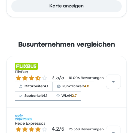
Karte anzeigen
Busunternehmen vergleichen
FlixBus
3.5 von 5 Sternen
3.5/5
15.006 Bewertungen
Mitarbeiter
4.1
Pünktlichkeit
4.0
Sauberkeit
4.1
WLAN
2.7
Basierend auf 15006 Bewertungen wurde das
Unternehmen auf Busbud mit 3.5 Sternen bewertet.
Rede Expressos
4.2 von 5 Sternen
4.2/5
Reisende waren besonders zufrieden mit der
26.568 Bewertungen