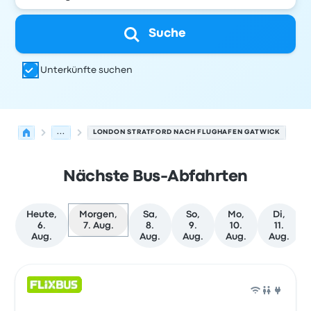
Suche
Unterkünfte suchen
...
LONDON STRATFORD NACH FLUGHAFEN GATWICK
Nächste Bus-Abfahrten
Heute,
Morgen,
Sa,
So,
Mo,
Di,
6.
7. Aug.
8.
9.
10.
11.
Aug.
Aug.
Aug.
Aug.
Aug.
Nächste Abfahrten von London nach Gatwick am 7. Aug
Betrieben von
Fahrzeugtyp
Abfahrtszeit
Abfahrtsort
Rei
Bus