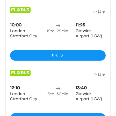
Bus
10:00
11:25
London
Gatwick
1Std. 25Min.
Stratford City
Airport (LGW)
Bus Station
South Terminal
Keine Tags
11 €
Bus
12:10
13:40
London
Gatwick
1Std. 30Min.
Stratford City
Airport (LGW)
Bus Station
South Terminal
Keine Tags