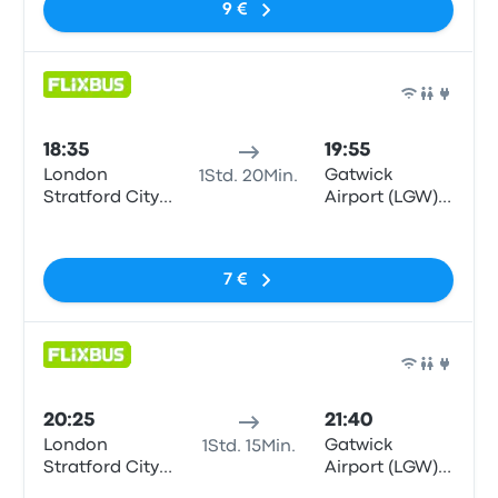
9 €
Bus
18:35
19:55
London
Gatwick
1Std. 20Min.
Stratford City
Airport (LGW)
Bus Station
South Terminal
Keine Tags
7 €
Bus
20:25
21:40
London
Gatwick
1Std. 15Min.
Stratford City
Airport (LGW)
Bus Station
South Terminal
Keine Tags