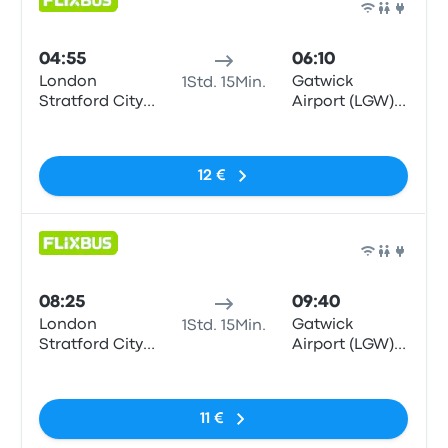
Bus
04:55
06:10
London
Gatwick
1Std. 15Min.
Stratford City
Airport (LGW)
Bus Station
South Terminal
Keine Tags
12 €
Bus
08:25
09:40
London
Gatwick
1Std. 15Min.
Stratford City
Airport (LGW)
Bus Station
South Terminal
Keine Tags
11 €