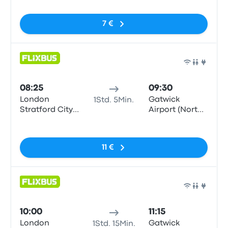
7 €
Bus
08:25
09:30
London
Gatwick
1Std. 5Min.
Stratford City
Airport (North
Bus Station
Terminal)
Keine Tags
11 €
Bus
10:00
11:15
London
Gatwick
1Std. 15Min.