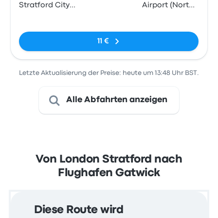
Stratford City
Airport (North
Bus Station
Terminal)
Keine Tags
11 €
Letzte Aktualisierung der Preise: heute um 13:48 Uhr BST.
Alle Abfahrten anzeigen
Von London Stratford nach
Flughafen Gatwick
Diese Route wird