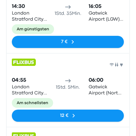
14:30
16:05
London
Gatwick
1Std. 35Min.
Stratford City
Airport (LGW)
Bus Station
South Terminal
Am günstigsten
7 €
Bus
04:55
06:00
London
Gatwick
1Std. 5Min.
Stratford City
Airport (North
Bus Station
Terminal)
Am schnellsten
12 €