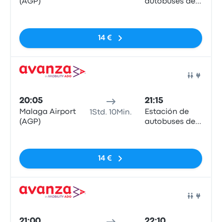
(AGP)
autobuses de
Estepona
Keine Tags
14 €
Bus
20:05
21:15
Malaga Airport
Estación de
1Std. 10Min.
(AGP)
autobuses de
Estepona
Keine Tags
14 €
Bus
21:00
22:10