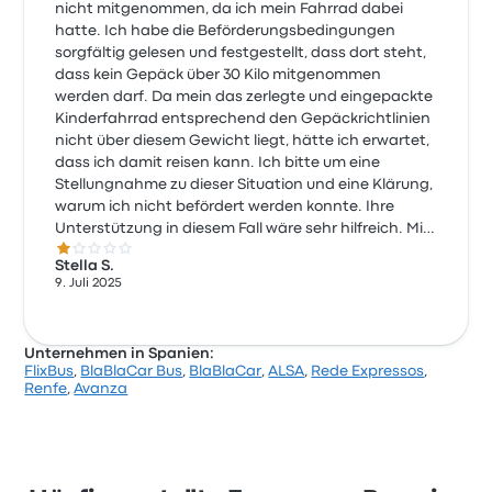
nicht mitgenommen, da ich mein Fahrrad dabei
hatte. Ich habe die Beförderungsbedingungen
sorgfältig gelesen und festgestellt, dass dort steht,
dass kein Gepäck über 30 Kilo mitgenommen
werden darf. Da mein das zerlegte und eingepackte
Kinderfahrrad entsprechend den Gepäckrichtlinien
nicht über diesem Gewicht liegt, hätte ich erwartet,
dass ich damit reisen kann. Ich bitte um eine
Stellungnahme zu dieser Situation und eine Klärung,
warum ich nicht befördert werden konnte. Ihre
Unterstützung in diesem Fall wäre sehr hilfreich. Mit
1.0 von 5 Sternen
freundlichen Grüßen, Stella Schipany
Stella S.
9. Juli 2025
Unternehmen in Spanien:
FlixBus
,
BlaBlaCar Bus
,
BlaBlaCar
,
ALSA
,
Rede Expressos
,
Renfe
,
Avanza