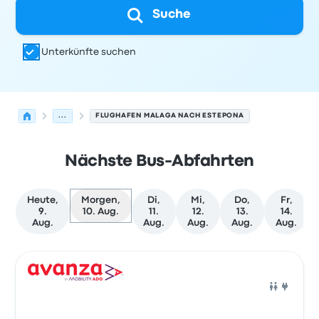
Suche
Unterkünfte suchen
...
FLUGHAFEN MALAGA NACH ESTEPONA
Nächste Bus-Abfahrten
Heute,
Morgen,
Di,
Mi,
Do,
Fr,
9.
10. Aug.
11.
12.
13.
14.
Aug.
Aug.
Aug.
Aug.
Aug.
Nächste Abfahrten von Málaga nach Estepona am 10. A
Betrieben von
Fahrzeugtyp
Abfahrtszeit
Abfahrtsort
Rei
Bus