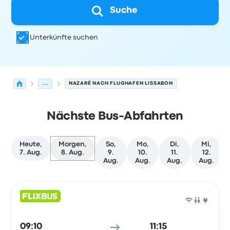
Suche
Unterkünfte suchen
...
NAZARÉ NACH FLUGHAFEN LISSABON
Nächste Bus-Abfahrten
Heute,
Morgen,
So,
Mo,
Di,
Mi,
7. Aug.
8. Aug.
9.
10.
11.
12.
Aug.
Aug.
Aug.
Aug.
Nächste Abfahrten von Nazaré nach Lissabon am 8. Au
Betrieben von
Fahrzeugtyp
Abfahrtszeit
Abfahrtsort
Rei
Bus
09:10
11:15