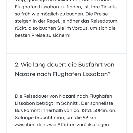
Weg, günstige Bustickets von Nazaré nach
Flughafen Lissabon zu finden, ist, Ihre Tickets
so früh wie möglich zu buchen. Die Preise
Wollte alleine sitzen und habe einen sitzplatz
gehabt und der bus war nicht überfüllt aber einer ist
steigen in der Regel, je näher das Reisedatum
neben mir gesessen
rückt, also buchen Sie im Voraus, um sich die
3.0 von 5 Sternen
besten Preise zu sichern!
Fabian O.
8. August 2021
Wie lang dauert die Busfahrt von
Nazaré nach Flughafen Lissabon?
Die Reisedauer von Nazaré nach Flughafen
Lissabon beträgt im Schnitt . Der schnellste
Bus kommt innerhalb von ca. 1Std. 50Min. an.
Solange braucht man, um die 99 km
zwischen den zwei Städten zurückzulegen.