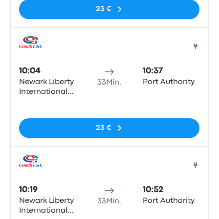
23 €
Bus
10:04
10:37
Newark Liberty
Port Authority
33Min.
International
Airport
Keine Tags
Terminal B
23 €
Bus
10:19
10:52
Newark Liberty
Port Authority
33Min.
International