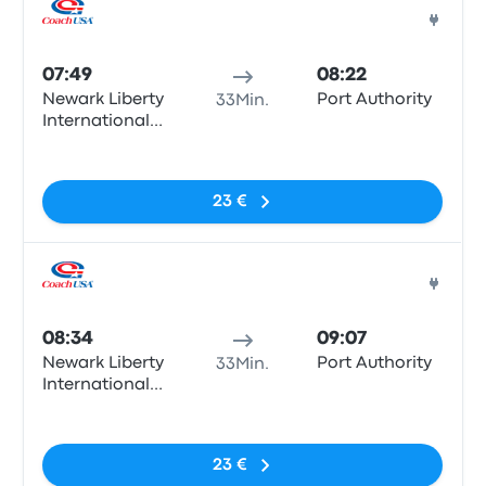
Bus
07:49
08:22
Newark Liberty
Port Authority
33Min.
International
Airport
Keine Tags
Terminal B
23 €
Bus
08:34
09:07
Newark Liberty
Port Authority
33Min.
International
Airport
Keine Tags
Terminal B
23 €