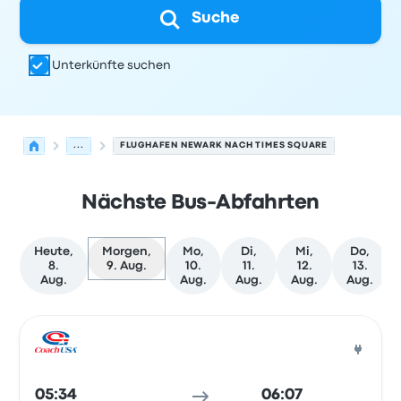
Suche
Unterkünfte suchen
...
FLUGHAFEN NEWARK NACH TIMES SQUARE
Nächste Bus-Abfahrten
Heute,
Morgen,
Mo,
Di,
Mi,
Do,
8.
9. Aug.
10.
11.
12.
13.
Aug.
Aug.
Aug.
Aug.
Aug.
Nächste Abfahrten von Newark nach New York City am 9
Betrieben von
Fahrzeugtyp
Abfahrtszeit
Abfahrtsort
Rei
Bus
05:34
06:07