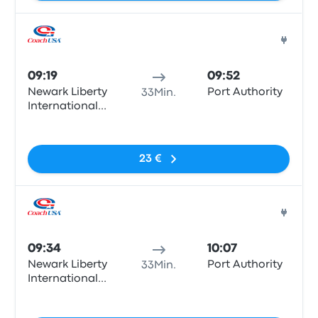
Bus
09:19
09:52
Newark Liberty
Port Authority
33Min.
International
Airport
Keine Tags
Terminal B
23 €
Bus
09:34
10:07
Newark Liberty
Port Authority
33Min.
International
Airport
Keine Tags
Terminal B