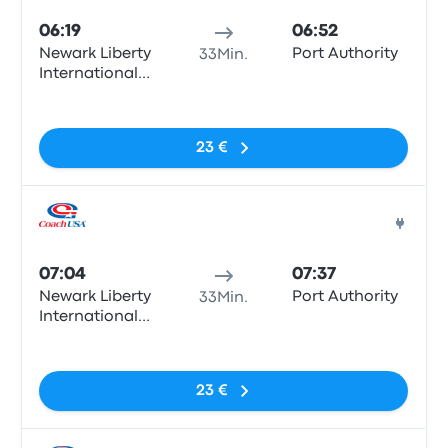
06:19
06:52
Newark Liberty
Port Authority
33Min.
International
Airport
Keine Tags
Terminal B
23 €
Bus
07:04
07:37
Newark Liberty
Port Authority
33Min.
International
Airport
Keine Tags
Terminal B
23 €