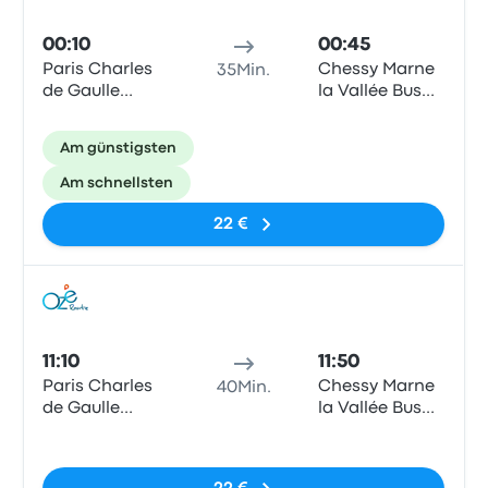
00:10
00:45
Paris Charles
Chessy Marne
35Min.
de Gaulle
la Vallée Bus
Airport
Station
Terminal 1
(Disneyland)
Am günstigsten
Am schnellsten
22 €
Bus
11:10
11:50
Paris Charles
Chessy Marne
40Min.
de Gaulle
la Vallée Bus
Airport
Station
Keine Tags
Terminal 1
(Disneyland)