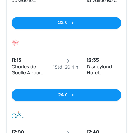
de Gaulle
la Vallée Bus
Airport
Station
Keine Tags
Terminal 1
(Disneyland)
22 €
Bus
11:15
12:35
Charles de
Disneyland
1Std. 20Min.
Gaulle Airport
Hotel
(T1)
Cheyenne
Keine Tags
24 €
Bus
17:00
17:40