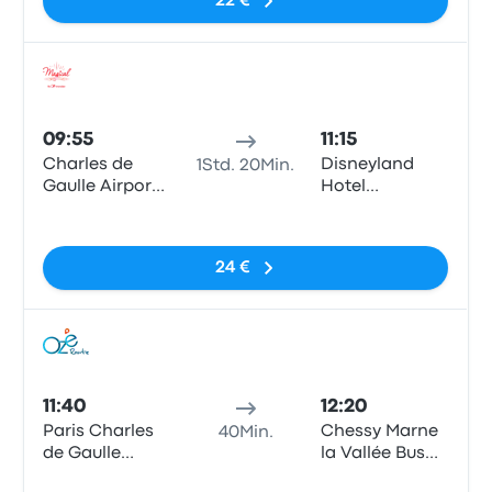
22 €
Bus
09:55
11:15
Charles de
Disneyland
1Std. 20Min.
Gaulle Airport
Hotel
(T1)
Cheyenne
Keine Tags
24 €
Bus
11:40
12:20
Paris Charles
Chessy Marne
40Min.
de Gaulle
la Vallée Bus
Airport
Station
Keine Tags