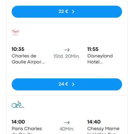
Terminal 1
(Disneyland)
22 €
Bus
10:35
11:55
Charles de
Disneyland
1Std. 20Min.
Gaulle Airport
Hotel
(T1)
Cheyenne
Keine Tags
24 €
Bus
14:00
14:40
Paris Charles
Chessy Marne
40Min.