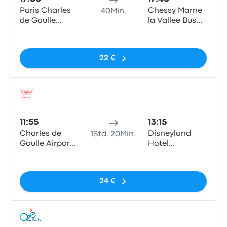
Paris Charles
Chessy Marne
40Min.
de Gaulle
la Vallée Bus
Airport
Station
Keine Tags
Terminal 1
(Disneyland)
22 €
Bus
11:55
13:15
Charles de
Disneyland
1Std. 20Min.
Gaulle Airport
Hotel
(T1)
Cheyenne
Keine Tags
24 €
Bus