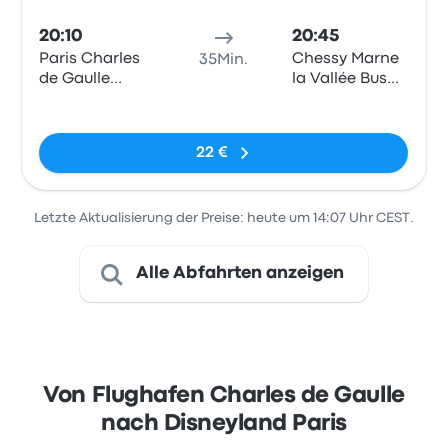
20:10
20:45
Paris Charles
Chessy Marne
35Min.
de Gaulle
la Vallée Bus
Airport
Station
Keine Tags
Terminal 1
(Disneyland)
22 €
Letzte Aktualisierung der Preise: heute um 14:07 Uhr CEST.
Alle Abfahrten anzeigen
Von Flughafen Charles de Gaulle
nach Disneyland Paris