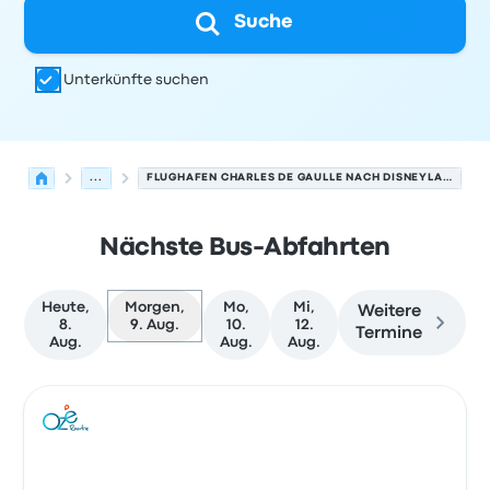
Suche
Unterkünfte suchen
...
FLUGHAFEN CHARLES DE GAULLE NACH DISNEYLAND PARIS
Nächste Bus-Abfahrten
Heute,
Morgen,
Mo,
Mi,
Weitere
8.
9. Aug.
10.
12.
Termine
Aug.
Aug.
Aug.
Nächste Abfahrten von Paris nach Chessy am 9. August
Betrieben von
Fahrzeugtyp
Abfahrtszeit
Abfahrtsort
Rei
Bus