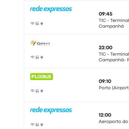
09:45
TIC - Termina
Campanhã
Bus
22:00
TIC - Termina
Campanhã- R.
Bus
4300-084 Por
09:10
Porto (Airpor
Bus
12:00
Aeroporto do
Bus