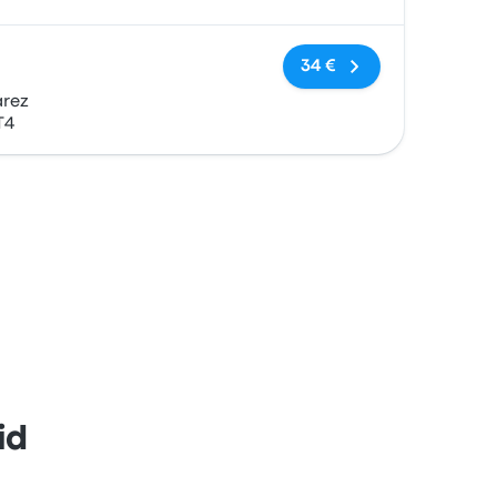
Keine Tags
34 €
árez
T4
id