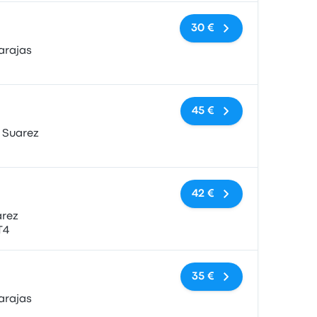
Keine Tags
30 €
arajas
Keine Tags
45 €
 Suarez
Keine Tags
42 €
árez
T4
Keine Tags
35 €
arajas