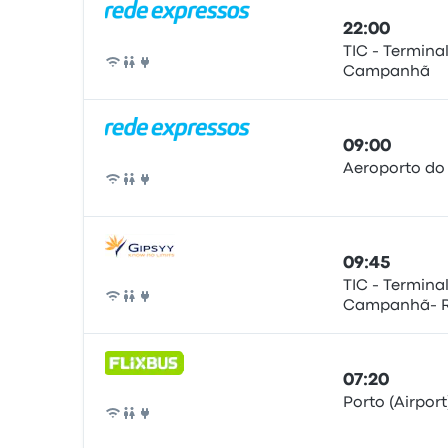
22:00
TIC - Termina
Campanhã
Bus
09:00
Aeroporto do
Bus
09:45
TIC - Termina
Campanhã- R.
Bus
4300-084 Por
07:20
Porto (Airpor
Bus