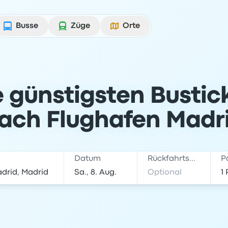
Busse
Züge
Orte
e günstigsten Bustic
ach Flughafen Madr
Datum
Rückfahrtsdatum
P