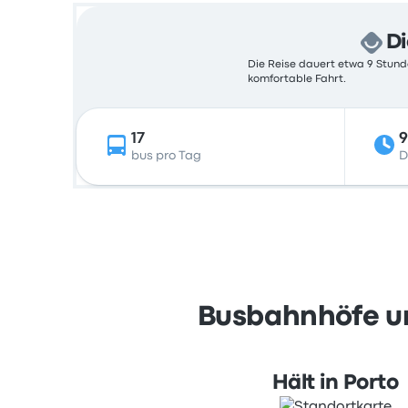
Di
Die Reise dauert etwa 9 Stunde
komfortable Fahrt.
17
9
bus pro Tag
D
Busbahnhöfe un
Hält in Porto