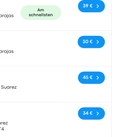
39 €
Am
schnellsten
arajas
Keine Tags
30 €
arajas
Keine Tags
45 €
 Suarez
Keine Tags
34 €
árez
T4