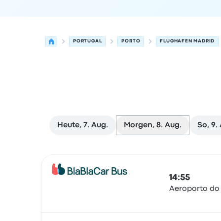
PORTUGAL
PORTO
FLUGHAFEN MADRID
Heute, 7. Aug.
Morgen, 8. Aug.
So, 9.
Nächste Abfahrten von Porto nach Madrid am 8
Betrieben von
Fahrzeugtyp
Abfahrtszeit
Abfahrt
14:55
Aeroporto do
Bus