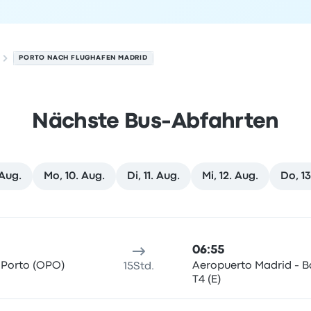
PORTO NACH FLUGHAFEN MADRID
Nächste Bus-Abfahrten
 Aug.
Mo, 10. Aug.
Di, 11. Aug.
Mi, 12. Aug.
Do, 13
. August
sort
Reisedauer
Ankunftszeit
Ankunftsort
Empfohlen
Preis 
06:55
 Porto (OPO)
Aeropuerto Madrid - B
15Std.
T4 (E)