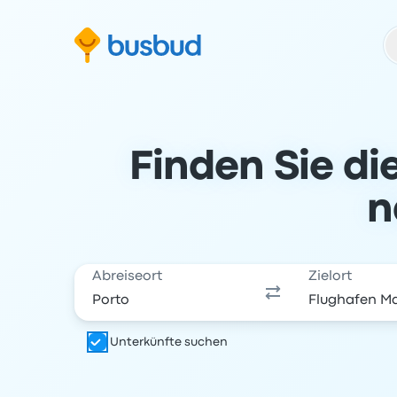
m Suchformular springen
Zur Fußzeile springen
Zum Inhalt springen
Finden Sie di
n
Abreiseort
Zielort
Unterkünfte suchen