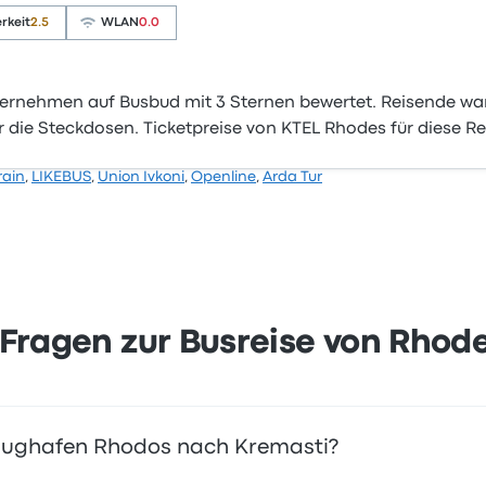
rkeit
2.5
WLAN
0.0
ernehmen auf Busbud mit 3 Sternen bewertet. Reisende war
r die Steckdosen. Ticketpreise von KTEL Rhodes für diese Re
rain
,
LIKEBUS
,
Union Ivkoni
,
Openline
,
Arda Tur
 Fragen zur Busreise von Rho
n Flughafen Rhodos nach Kremasti?