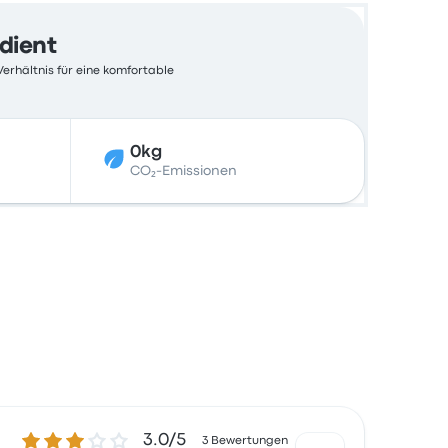
edient
Verhältnis für eine komfortable
0kg
CO₂-Emissionen
3.0 von 5 Sternen
3.0/5
3 Bewertungen