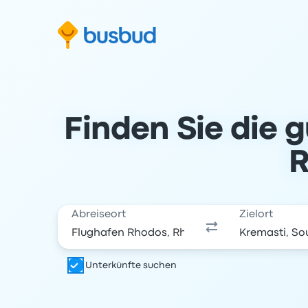
m Suchformular springen
Zur Fußzeile springen
Zum Inhalt springen
Finden Sie die 
R
Abreiseort
Zielort
Unterkünfte suchen