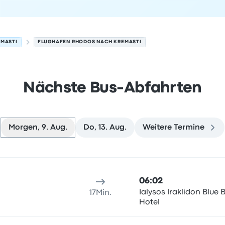
EMASTI
FLUGHAFEN RHODOS NACH KREMASTI
Nächste Bus-Abfahrten
Morgen, 9. Aug.
Do, 13. Aug.
Weitere Termine
am 9. August
sort
Reisedauer
Ankunftszeit
Ankunftsort
Empfohlen
Preis 
06:02
Ialysos Iraklidon Blue 
17Min.
Hotel