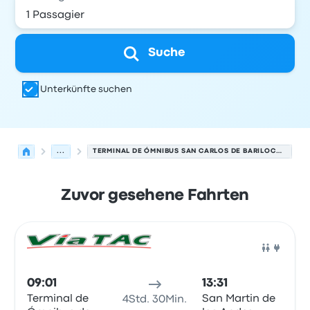
Suche
Unterkünfte suchen
...
TERMINAL DE ÓMNIBUS SAN CARLOS DE BARILOCHE NACH SAN MARTÍN DE LOS ANDES
Zuvor gesehene Fahrten
Nächste Abfahrten von Bariloche nach San Martín de l
Betrieben von
Fahrzeugtyp
Abfahrtszeit
Abfahrtsort
Rei
Bus
09:01
13:31
Terminal de
San Martin de
4Std. 30Min.