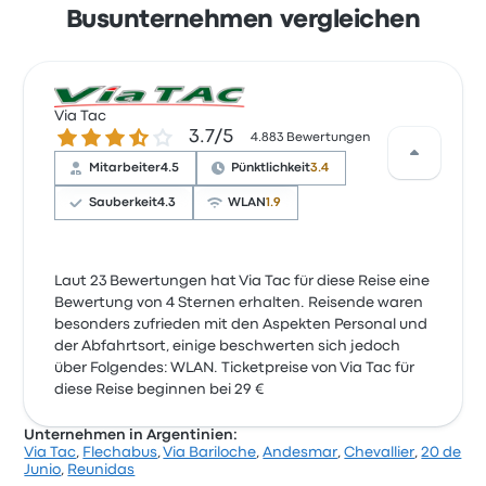
Busunternehmen vergleichen
Via Tac
3.7 von 5 Sternen
3.7/5
4.883 Bewertungen
Mitarbeiter
4.5
Pünktlichkeit
3.4
Sauberkeit
4.3
WLAN
1.9
Laut 23 Bewertungen hat Via Tac für diese Reise eine
Bewertung von 4 Sternen erhalten. Reisende waren
besonders zufrieden mit den Aspekten Personal und
der Abfahrtsort, einige beschwerten sich jedoch
über Folgendes: WLAN. Ticketpreise von Via Tac für
diese Reise beginnen bei 29 €
Unternehmen in Argentinien:
Via Tac
,
Flechabus
,
Via Bariloche
,
Andesmar
,
Chevallier
,
20 de
Junio
,
Reunidas