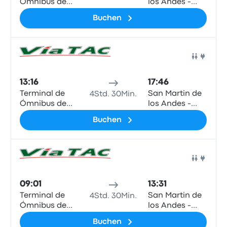
Ómnibus de
los Andes -
Bariloche
Terminal
Buchen
(Neuquen -
ARG)
Bus
13:16
17:46
Terminal de
San Martin de
4Std. 30Min.
Ómnibus de
los Andes -
Bariloche
Terminal
Buchen
(Neuquen -
ARG)
Bus
09:01
13:31
Terminal de
San Martin de
4Std. 30Min.
Ómnibus de
los Andes -
Bariloche
Terminal
Buchen
(Neuquen -