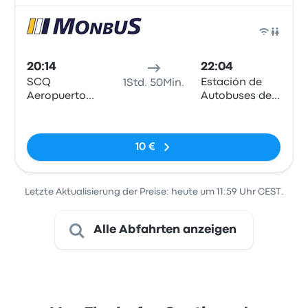
Bus
20:14
22:04
SCQ
Estación de
1Std. 50Min.
Aeropuerto
Autobuses de
Santiago de
Lugo
Keine Tags
Compostela
10 €
Letzte Aktualisierung der Preise: heute um 11:59 Uhr CEST.
Alle Abfahrten anzeigen