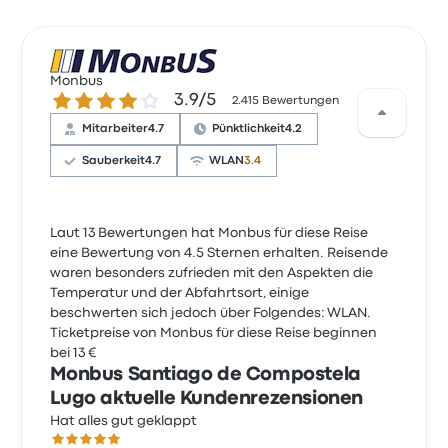
Monbus
3.9 von 5 Sternen
3.9/5
2.415 Bewertungen
Mitarbeiter
4.7
Pünktlichkeit
4.2
Sauberkeit
4.7
WLAN
3.4
Laut 13 Bewertungen hat Monbus für diese Reise
eine Bewertung von 4.5 Sternen erhalten. Reisende
waren besonders zufrieden mit den Aspekten die
Temperatur und der Abfahrtsort, einige
beschwerten sich jedoch über Folgendes: WLAN.
Ticketpreise von Monbus für diese Reise beginnen
bei 13 €
Monbus Santiago de Compostela
Lugo aktuelle Kundenrezensionen
Hat alles gut geklappt
5.0 von 5 Sternen