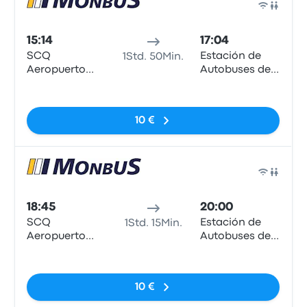
Bus
15:14
17:04
SCQ
Estación de
1Std. 50Min.
Aeropuerto
Autobuses de
Santiago de
Lugo
Keine Tags
Compostela
10 €
Bus
18:45
20:00
SCQ
Estación de
1Std. 15Min.
Aeropuerto
Autobuses de
Santiago de
Lugo
Keine Tags
Compostela
10 €