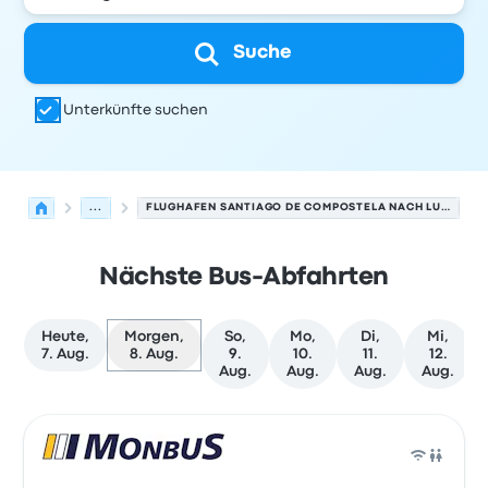
Suche
Unterkünfte suchen
...
FLUGHAFEN SANTIAGO DE COMPOSTELA NACH LUGO E.A.
Nächste Bus-Abfahrten
Heute,
Morgen,
So,
Mo,
Di,
Mi,
7. Aug.
8. Aug.
9.
10.
11.
12.
Aug.
Aug.
Aug.
Aug.
Nächste Abfahrten von Santiago de Compostela nach L
Betrieben von
Fahrzeugtyp
Abfahrtszeit
Abfahrtsort
Rei
Bus