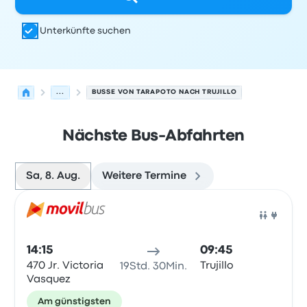
Unterkünfte suchen
...
BUSSE VON TARAPOTO NACH TRUJILLO
Nächste Bus-Abfahrten
Sa, 8. Aug.
Weitere Termine
Nächste Abfahrten von Tarapoto nach Trujillo am 8. Au
Betrieben von
Fahrzeugtyp
Abfahrtszeit
Abfahrtsort
Rei
Bus
14:15
09:45
470 Jr. Victoria
Trujillo
19Std. 30Min.
Vasquez
Am günstigsten