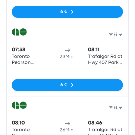
Terminal 1
6 €
Zug
07:38
08:11
Toronto
Trafalgar Rd at
33Min.
Pearson
Hwy 407 Park
Airport YYZ
and Ride
Keine Tags
Terminal 1
6 €
Zug
08:10
08:46
Toronto
Trafalgar Rd at
36Min.