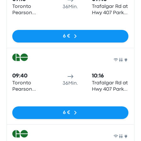
Toronto
Trafalgar Rd at
36Min.
Pearson
Hwy 407 Park
Airport YYZ
and Ride
Keine Tags
Terminal 1
6 €
Zug
09:40
10:16
Toronto
Trafalgar Rd at
36Min.
Pearson
Hwy 407 Park
Airport YYZ
and Ride
Keine Tags
Terminal 1
6 €
Zug