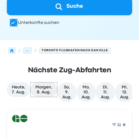
Suche
Unterkünfte suchen
...
TORONTO FLUGHAFEN NACH OAKVILLE
Nächste Zug-Abfahrten
Heute,
Morgen,
So,
Mo,
Di,
Mi,
7. Aug.
8. Aug.
9.
10.
11.
12.
Aug.
Aug.
Aug.
Aug.
Nächste Abfahrten von Toronto nach Oakville am 8. Au
Betrieben von
Fahrzeugtyp
Abfahrtszeit
Abfahrtsort
Rei
Zug