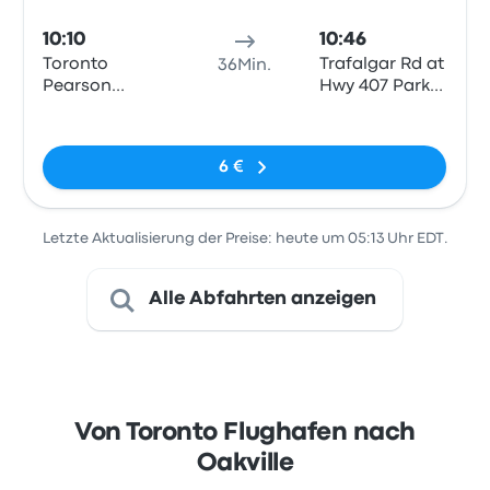
10:10
10:46
Toronto
Trafalgar Rd at
36Min.
Pearson
Hwy 407 Park
Airport YYZ
and Ride
Keine Tags
Terminal 1
6 €
Letzte Aktualisierung der Preise: heute um 05:13 Uhr EDT.
Alle Abfahrten anzeigen
Von Toronto Flughafen nach
Oakville