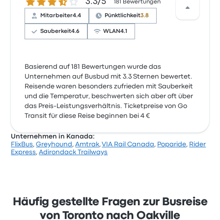
3.3 von 5 Sternen
3.3/5
181 Bewertungen
Mitarbeiter
4.4
Pünktlichkeit
3.8
Sauberkeit
4.6
WLAN
4.1
Basierend auf 181 Bewertungen wurde das
Unternehmen auf Busbud mit 3.3 Sternen bewertet.
Reisende waren besonders zufrieden mit Sauberkeit
und die Temperatur, beschwerten sich aber oft über
das Preis-Leistungsverhältnis. Ticketpreise von Go
Transit für diese Reise beginnen bei 4 €
Unternehmen in Kanada:
FlixBus
,
Greyhound
,
Amtrak
,
VIA Rail Canada
,
Poparide
,
Rider
Express
,
Adirondack Trailways
Häufig gestellte Fragen zur Busreise
von Toronto nach Oakville