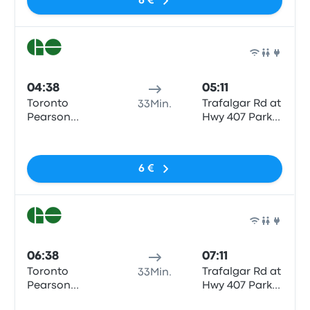
6 €
Zug
04:38
05:11
Toronto
Trafalgar Rd at
33Min.
Pearson
Hwy 407 Park
Airport YYZ
and Ride
Keine Tags
Terminal 1
6 €
Zug
06:38
07:11
Toronto
Trafalgar Rd at
33Min.
Pearson
Hwy 407 Park
Airport YYZ
and Ride
Keine Tags