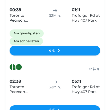
00:38
01:11
Toronto
Trafalgar Rd at
33Min.
Pearson
Hwy 407 Park
Airport YYZ
and Ride
Terminal 1
Am günstigsten
Am schnellsten
6 €
Zug
02:38
03:11
Toronto
Trafalgar Rd at
33Min.
Pearson
Hwy 407 Park
Airport YYZ
and Ride
Keine Tags
Terminal 1