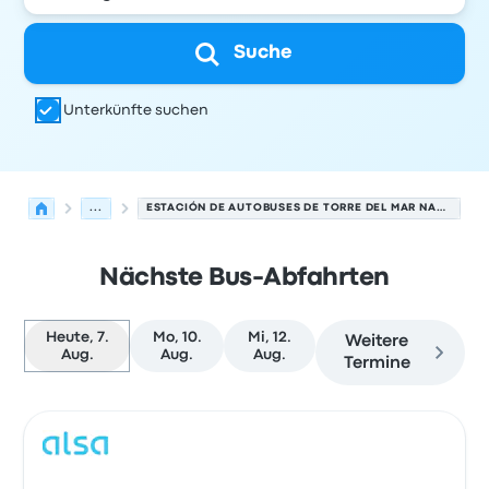
Suche
Unterkünfte suchen
...
ESTACIÓN DE AUTOBUSES DE TORRE DEL MAR NACH FLUGHAFEN MALAGA
Nächste Bus-Abfahrten
Heute, 7.
Mo, 10.
Mi, 12.
Weitere
Aug.
Aug.
Aug.
Termine
Nächste Abfahrten von Torre del Mar nach Málaga am 7
Betrieben von
Fahrzeugtyp
Abfahrtszeit
Abfahrtsort
Rei
Bus