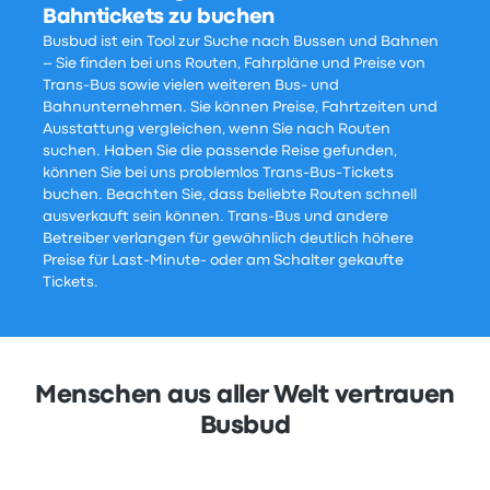
Bahntickets zu buchen
Busbud ist ein Tool zur Suche nach Bussen und Bahnen
– Sie finden bei uns Routen, Fahrpläne und Preise von
Trans-Bus sowie vielen weiteren Bus- und
Bahnunternehmen. Sie können Preise, Fahrtzeiten und
Ausstattung vergleichen, wenn Sie nach Routen
suchen. Haben Sie die passende Reise gefunden,
können Sie bei uns problemlos Trans-Bus-Tickets
buchen. Beachten Sie, dass beliebte Routen schnell
ausverkauft sein können. Trans-Bus und andere
Betreiber verlangen für gewöhnlich deutlich höhere
Preise für Last-Minute- oder am Schalter gekaufte
Tickets.
Menschen aus aller Welt vertrauen
Busbud