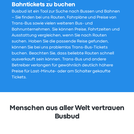
Bahntickets zu buchen
Busbud ist ein Tool zur Suche nach Bussen und Bahnen
– Sie finden bei uns Routen, Fahrpläne und Preise von
Trans-Bus sowie vielen weiteren Bus- und
Bahnunternehmen. Sie können Preise, Fahrtzeiten und
Ausstattung vergleichen, wenn Sie nach Routen
suchen. Haben Sie die passende Reise gefunden,
können Sie bei uns problemlos Trans-Bus-Tickets
buchen. Beachten Sie, dass beliebte Routen schnell
ausverkauft sein können. Trans-Bus und andere
Betreiber verlangen für gewöhnlich deutlich höhere
Preise für Last-Minute- oder am Schalter gekaufte
Tickets.
Menschen aus aller Welt vertrauen
Busbud