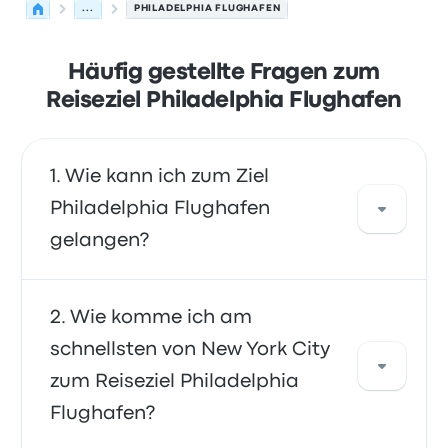
...
PHILADELPHIA FLUGHAFEN
Häufig gestellte Fragen zum
Reiseziel Philadelphia Flughafen
Wie kann ich zum Ziel
Philadelphia Flughafen
gelangen?
Mit dem Verkehrsmittel bus haben Sie eine
Wie komme ich am
direkte Verbindung zum Flughafen. Alternativ
schnellsten von New York City
können Sie auch ein Taxi nehmen oder einen
zum Reiseziel Philadelphia
Mitfahrdienst nutzen.
Flughafen?