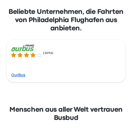
Busbud. Zahlen Sie mühelos mit Ihrer
Kreditkarte, einschließlich gängiger Karten
Beliebte Unternehmen, die Fahrten
wie Mastercard, Visa, Amex und anderen,
von Philadelphia Flughafen aus
sowie mit Diensten wie Apple Pay und Google
anbieten.
Pay.
(
3296
)
4.0 von 5 Sternen
OurBus
Menschen aus aller Welt vertrauen
Busbud