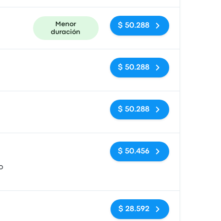
Menor
$ 50.288
duración
Sin etiquetas
$ 50.288
Sin etiquetas
$ 50.288
Sin etiquetas
$ 50.456
o
Sin etiquetas
$ 28.592