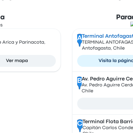
ca
Para
Terminal Antofagas
A
 Arica y Parinacota,
TERMINAL ANTOFAGASTA
Antofagasta, Chile
Ver mapa
Visita la págin
Av. Pedro Aguirre Ce
B
Av. Pedro Aguirre Cer
Chile
Terminal Flota Barr
C
Capitán Carlos Condel