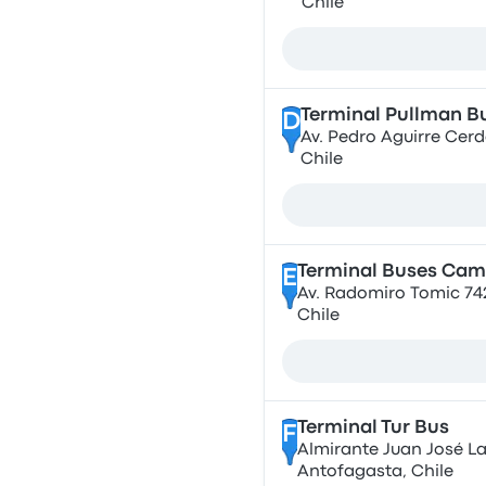
Chile
Terminal Pullman B
D
Av. Pedro Aguirre Cer
Chile
Terminal Buses Ca
E
Av. Radomiro Tomic 742
Chile
Terminal Tur Bus
F
Almirante Juan José La
Antofagasta, Chile