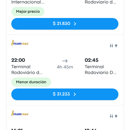
Internacional
Rodoviario de
Arica
Iquique
Mejor precio
$ 21.830
Auto
22:00
02:45
Terminal
Terminal
4h 45m
Rodoviário de
Rodoviario De
Arica
Iquique, Calle
Menor duración
Patricio Lynch
#50
$ 31.233
Auto