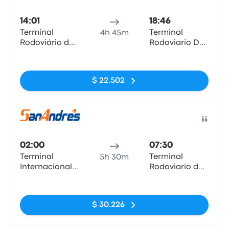
Auto
14:01
18:46
Terminal
Terminal
4h 45m
Rodoviário de
Rodoviario De
Arica
Iquique, Calle
Sin etiquetas
Patricio Lynch
#50
$ 22.502
Auto
02:00
07:30
Terminal
Terminal
5h 30m
Internacional
Rodoviario de
Arica
Iquique
Sin etiquetas
$ 30.226