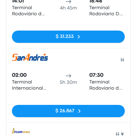
14:01
18:46
Terminal
Terminal
4h 45m
Rodoviário de
Rodoviario De
Arica
Iquique, Calle
Sin etiquetas
Patricio Lynch
#50
$ 31.233
Auto
02:00
07:30
Terminal
Terminal
5h 30m
Internacional
Rodoviario de
Arica
Iquique
Sin etiquetas
$ 26.867