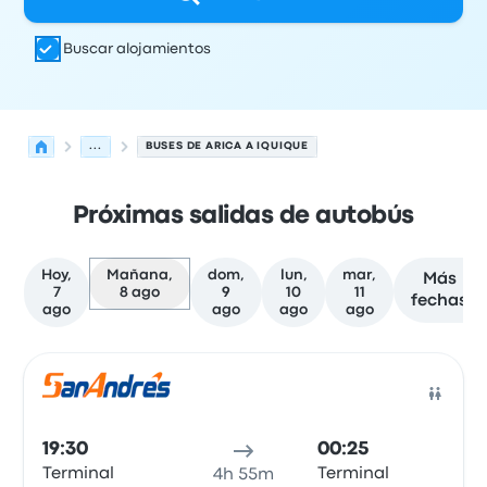
Buscar alojamientos
...
BUSES DE ARICA A IQUIQUE
Próximas salidas de autobús
Hoy,
Mañana,
dom,
lun,
mar,
Más
7
8 ago
9
10
11
fechas
ago
ago
ago
ago
Próximas salidas desde Arica hacia Iquique el 8 de agos
Operado por
Tipo de vehículo
Hora de salida
Ubicación d
Auto
19:30
00:25
Terminal
Terminal
4h 55m