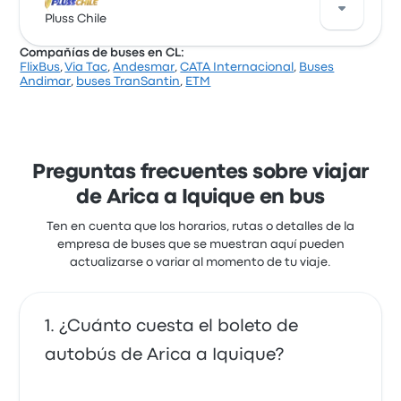
Una buena manera de viajar en esta ruta es con los
estar.
buses de Cikbus Elité. La empresa ofrece 2 salidas
Pluss Chile
diarias, los precios de los pasajes cuestan desde
Compañías de buses en CL:
$ 14.748 y el viaje más corto dura alrededor de 4
FlixBus
,
Via Tac
,
Andesmar
,
CATA Internacional
,
Buses
horas 51 minutos. Cikbus Elité te lleva a donde
Una buena manera de viajar en esta ruta es con los
Andimar
,
buses TranSantin
,
ETM
quieres ir por un precio justo.
buses de Pluss Chile. La empresa ofrece 2 salidas
diarias, los precios de los pasajes cuestan desde
$ 24.011 y el viaje más corto dura alrededor de 4
horas 45 minutos. Pluss Chile te lleva a donde
quieres ir por un precio justo.
Preguntas frecuentes sobre viajar
de Arica a Iquique en bus
Ten en cuenta que los horarios, rutas o detalles de la
empresa de buses que se muestran aquí pueden
actualizarse o variar al momento de tu viaje.
¿Cuánto cuesta el boleto de
autobús de Arica a Iquique?