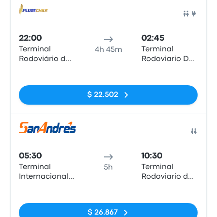
Auto
22:00
02:45
Terminal
Terminal
4h 45m
Rodoviário de
Rodoviario De
Arica
Iquique, Calle
Sin etiquetas
Patricio Lynch
#50
$ 22.502
Auto
05:30
10:30
Terminal
Terminal
5h
Internacional
Rodoviario de
Arica
Iquique
Sin etiquetas
$ 26.867