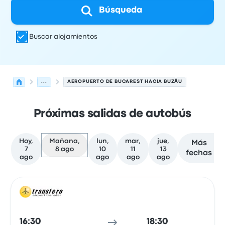
Búsqueda
Buscar alojamientos
...
AEROPUERTO DE BUCAREST HACIA BUZĂU
Próximas salidas de autobús
Hoy,
Mañana,
lun,
mar,
jue,
Más
7
8 ago
10
11
13
fechas
ago
ago
ago
ago
Próximas salidas desde Bucarest hacia Buzău el 8 de ag
Operado por
Tipo de vehículo
Hora de salida
Ubicación d
Auto
16:30
18:30