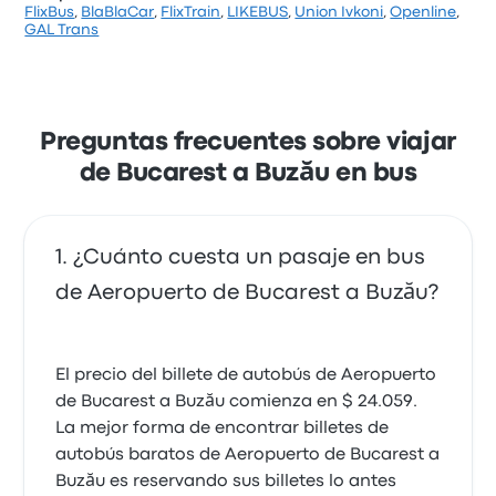
FlixBus
,
BlaBlaCar
,
FlixTrain
,
LIKEBUS
,
Union Ivkoni
,
Openline
,
Casi me quedo fuera..
Según 60 reseñas, la empresa recibió una
GAL Trans
3.0 de 5 estrellas
calificación de 4 estrellas en Busbud. Los pasajeros
Robert Alexandru F.
se sintieron especialmente satisfechos con la
18 de marzo de 2023
limpieza y la ubicación de salida, pero a menudo se
quejaron de las tomas de corriente. Los pasajes de
GAL Trans para este viaje salen desde $ 66.733
Preguntas frecuentes sobre viajar
de Bucarest a Buzău en bus
¿Cuánto cuesta un pasaje en bus
de Aeropuerto de Bucarest a Buzău?
El precio del billete de autobús de Aeropuerto
de Bucarest a Buzău comienza en $ 24.059.
La mejor forma de encontrar billetes de
autobús baratos de Aeropuerto de Bucarest a
Buzău es reservando sus billetes lo antes