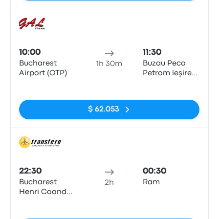
Auto
10:00
11:30
Bucharest
Buzau Peco
1h 30m
Airport (OTP)
Petrom ieşire
E85
Sin etiquetas
$ 62.053
Auto
22:30
00:30
Bucharest
Ram
2h
Henri Coanda
Airport
Sin etiquetas