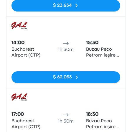
$ 23.634
Auto
14:00
15:30
Bucharest
Buzau Peco
1h 30m
Airport (OTP)
Petrom ieşire
E85
Sin etiquetas
$ 62.053
Auto
17:00
18:30
Bucharest
Buzau Peco
1h 30m
Airport (OTP)
Petrom ieşire