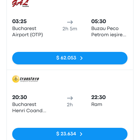
Auto
03:25
05:30
Bucharest
Buzau Peco
2h 5m
Airport (OTP)
Petrom ieşire
E85
Sin etiquetas
$ 62.053
Auto
20:30
22:30
Bucharest
Ram
2h
Henri Coanda
Airport
Sin etiquetas
$ 23.634