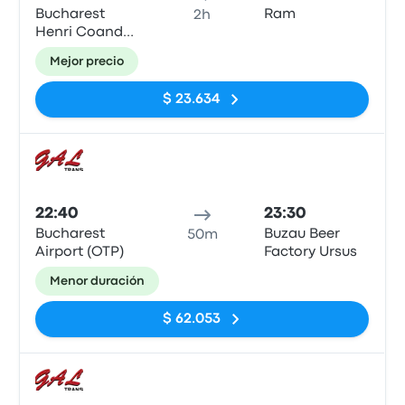
Bucharest
Ram
2h
Henri Coanda
Airport
Mejor precio
$ 23.634
Auto
22:40
23:30
Bucharest
Buzau Beer
50m
Airport (OTP)
Factory Ursus
Menor duración
$ 62.053
Auto