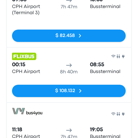
CPH Airport
Bussterminal
7h 47m
(Terminal 3)
Sin etiquetas
$ 82.458
Auto
00:15
08:55
CPH Airport
Bussterminal
8h 40m
Sin etiquetas
$ 108.132
Auto
11:18
19:05
CPH Airport
Bussterminal
7h 47m