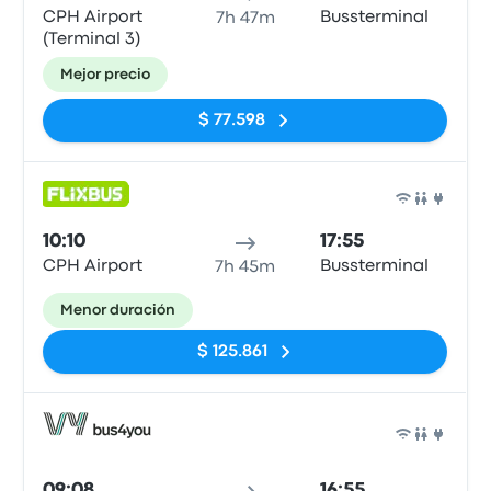
CPH Airport
Bussterminal
7h 47m
(Terminal 3)
Mejor precio
$ 77.598
Auto
10:10
17:55
CPH Airport
Bussterminal
7h 45m
Menor duración
$ 125.861
Auto
09:08
16:55