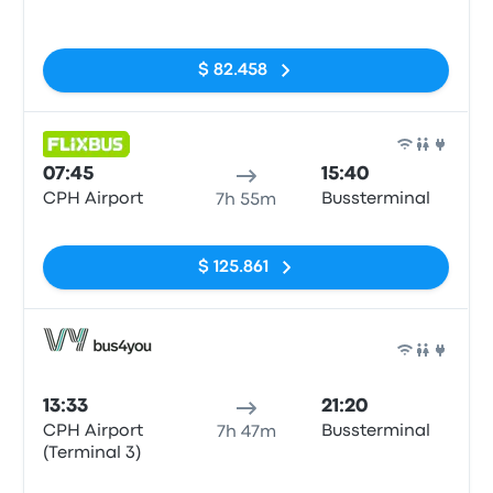
Sin etiquetas
$ 82.458
Auto
07:45
15:40
CPH Airport
Bussterminal
7h 55m
Sin etiquetas
$ 125.861
Auto
13:33
21:20
CPH Airport
Bussterminal
7h 47m
(Terminal 3)
Sin etiquetas