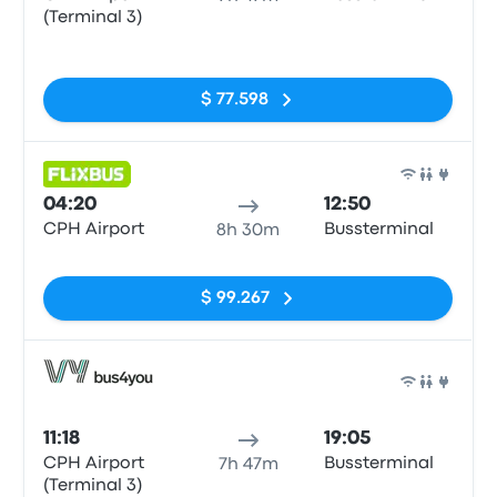
(Terminal 3)
Sin etiquetas
$ 77.598
Auto
04:20
12:50
CPH Airport
Bussterminal
8h 30m
Sin etiquetas
$ 99.267
Auto
11:18
19:05
CPH Airport
Bussterminal
7h 47m
(Terminal 3)