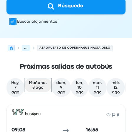
Búsqueda
Buscar alojamientos
...
AEROPUERTO DE COPENHAGUE HACIA OSLO
Próximas salidas de autobús
Hoy,
Mañana,
dom,
lun,
mar,
mié,
j
7
8 ago
9
10
11
12
ago
ago
ago
ago
ago
Próximas salidas desde Copenhague hacia Oslo el 8 de
Operado por
Tipo de vehículo
Hora de salida
Ubicación d
Auto
09:08
16:55