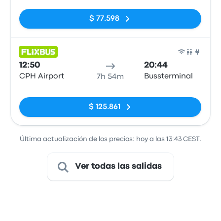
$ 77.598
Auto
12:50
20:44
CPH Airport
Bussterminal
7h 54m
Sin etiquetas
$ 125.861
Última actualización de los precios: hoy a las 13:43 CEST.
Ver todas las salidas