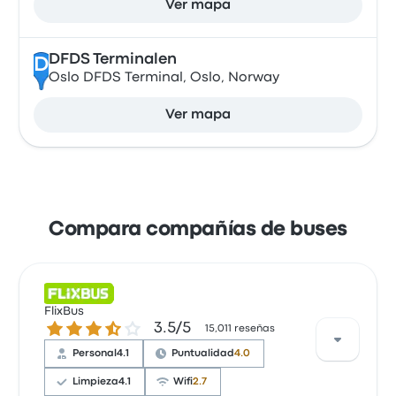
Ver mapa
DFDS Terminalen
D
Oslo DFDS Terminal, Oslo, Norway
Ver mapa
Compara compañías de buses
FlixBus
3.5 de 5 estrellas
3.5/5
15,011 reseñas
Personal
4.1
Puntualidad
4.0
Limpieza
4.1
Wifi
2.7