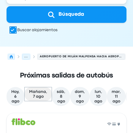
Búsqueda
Buscar alojamientos
...
AEROPUERTO DE MILÁN MALPENSA HACIA AEROPUERTO DE MILÁN LINATE
Próximas salidas de autobús
Hoy,
Mañana,
sáb,
dom,
lun,
mar,
m
6
7 ago
8
9
10
11
ago
ago
ago
ago
ago
Próximas salidas desde Milán hacia Milán el 7 de agosto
Operado por
Tipo de vehículo
Hora de salida
Ubicación d
Auto