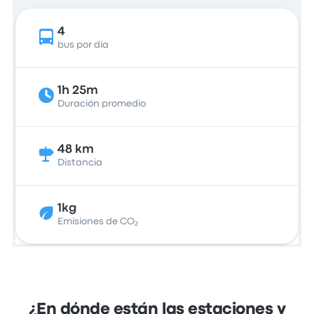
4
bus por día
1h 25m
Duración promedio
48 km
Distancia
1kg
Emisiones de CO₂
¿En dónde están las estaciones y