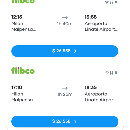
Auto
12:15
13:55
Milan
Aeroporto
1h 40m
Malpensa
Linate Airport
Airport T1
(LIN)
Sin etiquetas
$ 26.558
Auto
17:10
18:35
Milan
Aeroporto
1h 25m
Malpensa
Linate Airport
Airport T1
(LIN)
Sin etiquetas
$ 26.558