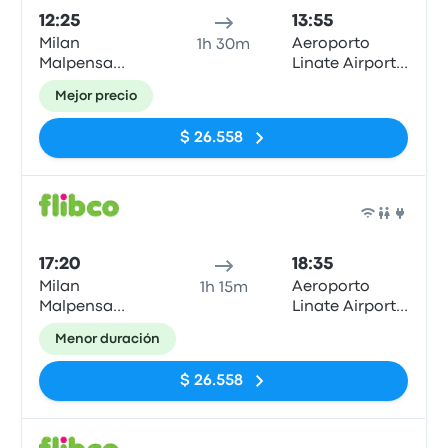
12:25
13:55
Milan
Aeroporto
1h 30m
Malpensa
Linate Airport
Airport T2
(LIN)
Mejor precio
$ 26.558
Auto
17:20
18:35
Milan
Aeroporto
1h 15m
Malpensa
Linate Airport
Airport T2
(LIN)
Menor duración
$ 26.558