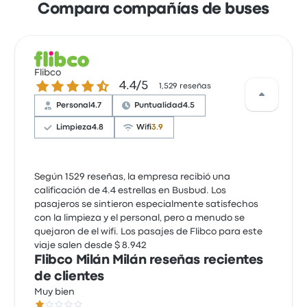
Compara compañías de buses
Flibco
4.4 de 5 estrellas
4.4/5
1,529 reseñas
Personal
4.7
Puntualidad
4.5
Limpieza
4.8
Wifi
3.9
Según 1529 reseñas, la empresa recibió una
calificación de 4.4 estrellas en Busbud. Los
pasajeros se sintieron especialmente satisfechos
con la limpieza y el personal, pero a menudo se
quejaron de el wifi. Los pasajes de Flibco para este
viaje salen desde $ 8.942
Flibco Milán Milán reseñas recientes
de clientes
Muy bien
1.0 de 5 estrellas