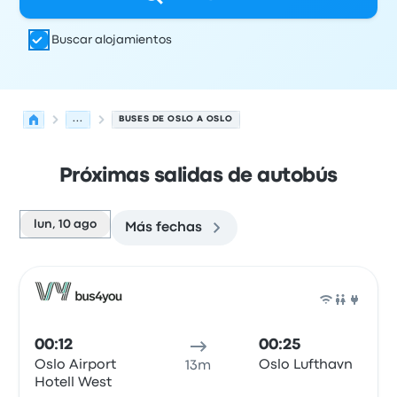
Buscar alojamientos
...
BUSES DE OSLO A OSLO
Próximas salidas de autobús
lun, 10 ago
Más fechas
Próximas salidas desde Oslo hacia Oslo el 10 de agosto
Operado por
Tipo de vehículo
Hora de salida
Ubicación d
Auto
00:12
00:25
Oslo Airport
Oslo Lufthavn
13m
Hotell West