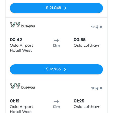
$ 21.048
Auto
00:42
00:55
Oslo Airport
Oslo Lufthavn
13m
Hotell West
Sin etiquetas
$ 12.953
Auto
01:12
01:25
Oslo Airport
Oslo Lufthavn
13m
Hotell West