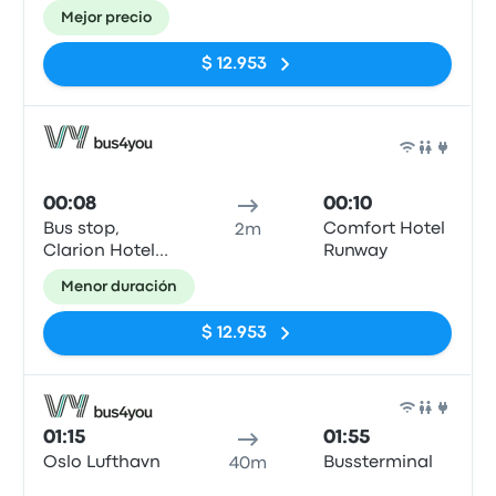
Mejor precio
$ 12.953
Auto
00:08
00:10
Bus stop,
Comfort Hotel
2m
Clarion Hotel &
Runway
Congress Oslo
Menor duración
Airport
$ 12.953
Auto
01:15
01:55
Oslo Lufthavn
Bussterminal
40m
Sin etiquetas