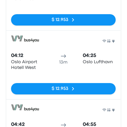
Sin etiquetas
$ 12.953
Auto
04:12
04:25
Oslo Airport
Oslo Lufthavn
13m
Hotell West
Sin etiquetas
$ 12.953
Auto
04:42
04:55