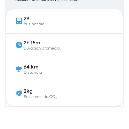
excelente valor para un viaje cómodo.
29
bus por día
2h 15m
Duración promedio
64 km
Distancia
2kg
Emisiones de CO₂