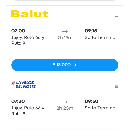
Auto
07:00
09:15
Jujuy, Ruta 66 y
Salta Terminal
2h 15m
Ruta 9
(Terminal
Sin etiquetas
Nueva)
$ 18.000
Auto
07:30
09:50
Jujuy, Ruta 66 y
Salta Terminal
2h 20m
Ruta 9
(Terminal
Sin etiquetas
Nueva)