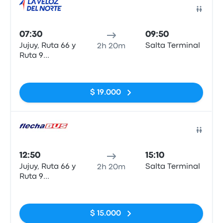
Auto
07:30
09:50
Jujuy, Ruta 66 y
Salta Terminal
2h 20m
Ruta 9
(Terminal
Sin etiquetas
Nueva)
$ 19.000
Auto
12:50
15:10
Jujuy, Ruta 66 y
Salta Terminal
2h 20m
Ruta 9
(Terminal
Sin etiquetas
Nueva)
$ 15.000