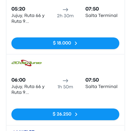
05:20
07:50
Jujuy, Ruta 66 y
Salta Terminal
2h 30m
Ruta 9
(Terminal
Sin etiquetas
Nueva)
$ 18.000
Auto
06:00
07:50
Jujuy, Ruta 66 y
Salta Terminal
1h 50m
Ruta 9
(Terminal
Sin etiquetas
Nueva)
$ 26.250