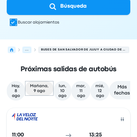
Búsqueda
Buscar alojamientos
...
BUSES DE SAN SALVADOR DE JUJUY A CIUDAD DE SALTA
Próximas salidas de autobús
Hoy,
Mañana,
lun,
mar,
mié,
Más
8
9 ago
10
11
12
fechas
ago
ago
ago
ago
Próximas salidas de San Salvador de Jujuy a Ciudad de S
Operado por
Tipo de vehículo
Hora de salida
Ubicación d
Auto
11:00
13:25