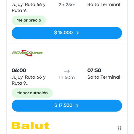
Jujuy, Ruta 66 y
Salta Terminal
2h 25m
Ruta 9
(Terminal
Mejor precio
Nueva)
$ 15.000
Auto
06:00
07:50
Jujuy, Ruta 66 y
Salta Terminal
1h 50m
Ruta 9
(Terminal
Menor duración
Nueva)
$ 17.500
Auto