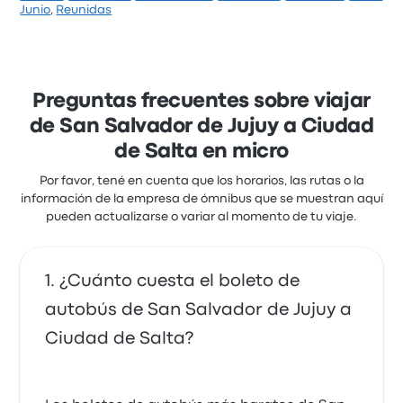
de 1 hora 56 minutos. ADUR Logística te lleva a
Acuerdo de Cuyo ofrece 1 buses diarios de San
Junio
,
Reunidas
donde querés ir por un precio justo.
Salvador de Jujuy a Ciudad de Salta. Aunque el
precio promedio de este viaje es de $ 21.094, podés
Todo normal
encontrar pasajes que cuestan desde $ 21.035. El
viaje entre las dos ciudades suele durar alrededor de
5.0 de 5 estrellas
1 hora 55 minutos.
Preguntas frecuentes sobre viajar
Balut
Alberto M.
de San Salvador de Jujuy a Ciudad
3 de mayo de 2018
de Salta en micro
Por favor, tené en cuenta que los horarios, las rutas o la
Me dieron mal la dirección y perdí el micro.
información de la empresa de ómnibus que se muestran aquí
pueden actualizarse o variar al momento de tu viaje.
1.0 de 5 estrellas
Flecha bus
Azul Oriana D.
¿Cuánto cuesta el boleto de
28 de abril de 2018
autobús de San Salvador de Jujuy a
Ciudad de Salta?