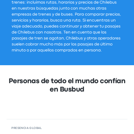
trenes: incluimos rutas, horarios y precios de Chilebus
en nuestras búsquedas junto con muchas otras
empresas de trenes y de buses. Para comparar precios,
servicios y horarios, busca una ruta. Si encuentras un
viaje adecuado, puedes continuar y obtener tu pasajes
de Chilebus con nosotros. Ten en cuenta que los
pasajes de tren se agotan, Chilebus y otros operadores
suelen cobrar mucho más por los pasajes de último
minuto o por aquellos comprados en persona.
Personas de todo el mundo confían
en Busbud
PRESENCIA GLOBAL