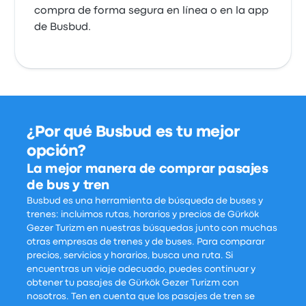
compra de forma segura en línea o en la app
de Busbud.
¿Por qué Busbud es tu mejor
opción?
La mejor manera de comprar pasajes
de bus y tren
Busbud es una herramienta de búsqueda de buses y
trenes: incluimos rutas, horarios y precios de Gürkök
Gezer Turizm en nuestras búsquedas junto con muchas
otras empresas de trenes y de buses. Para comparar
precios, servicios y horarios, busca una ruta. Si
encuentras un viaje adecuado, puedes continuar y
obtener tu pasajes de Gürkök Gezer Turizm con
nosotros. Ten en cuenta que los pasajes de tren se